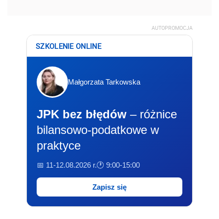
AUTOPROMOCJA
SZKOLENIE ONLINE
Małgorzata Tarkowska
JPK bez błędów
– różnice
bilansowo-podatkowe w
praktyce
📅 11-12.08.2026 r.
🕐 9:00-15:00
Zapisz się