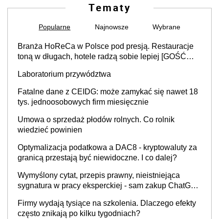
Tematy
Popularne
Najnowsze
Wybrane
Branża HoReCa w Polsce pod presją. Restauracje
toną w długach, hotele radzą sobie lepiej [GOŚĆ
INFOR.PL]
Laboratorium przywództwa
Fatalne dane z CEIDG: może zamykać się nawet 18
tys. jednoosobowych firm miesięcznie
Umowa o sprzedaż płodów rolnych. Co rolnik
wiedzieć powinien
Optymalizacja podatkowa a DAC8 - kryptowaluty za
granicą przestają być niewidoczne. I co dalej?
Wymyślony cytat, przepis prawny, nieistniejąca
sygnatura w pracy eksperckiej - sam zakup ChatGPT
to nie wdrożenie AI w firmie
Firmy wydają tysiące na szkolenia. Dlaczego efekty
często znikają po kilku tygodniach?