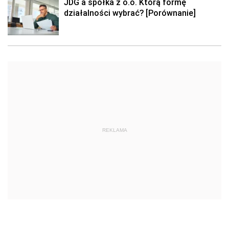
JDG a spółka z o.o. Którą formę
działalności wybrać? [Porównanie]
REKLAMA