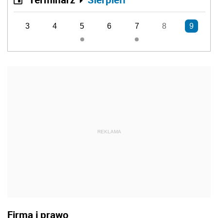
3
4
5
6
7
8
9
REKLAMA
Firma i prawo