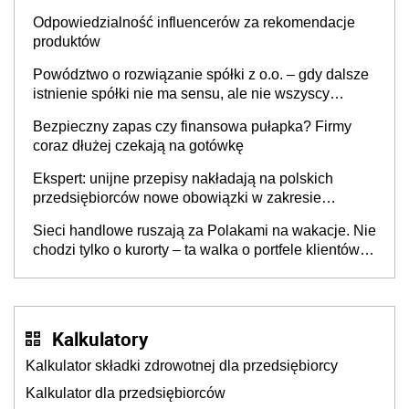
Odpowiedzialność influencerów za rekomendacje
produktów
Powództwo o rozwiązanie spółki z o.o. – gdy dalsze
istnienie spółki nie ma sensu, ale nie wszyscy
wspólnicy są tego zdania
Bezpieczny zapas czy finansowa pułapka? Firmy
coraz dłużej czekają na gotówkę
Ekspert: unijne przepisy nakładają na polskich
przedsiębiorców nowe obowiązki w zakresie
opakowań
Sieci handlowe ruszają za Polakami na wakacje. Nie
chodzi tylko o kurorty – ta walka o portfele klientów
dzieje się także tam, gdzie wielu spędzi urlop po
cichu
Kalkulatory
Kalkulator składki zdrowotnej dla przedsiębiorcy
Kalkulator dla przedsiębiorców