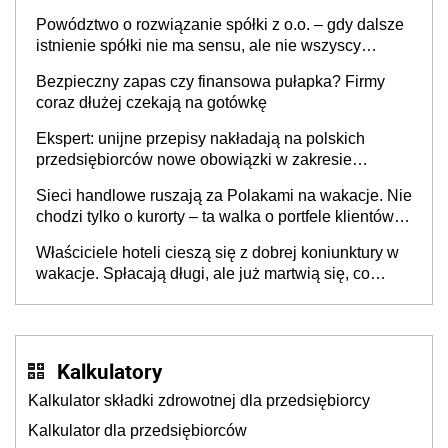
Powództwo o rozwiązanie spółki z o.o. – gdy dalsze
istnienie spółki nie ma sensu, ale nie wszyscy
wspólnicy są tego zdania
Bezpieczny zapas czy finansowa pułapka? Firmy
coraz dłużej czekają na gotówkę
Ekspert: unijne przepisy nakładają na polskich
przedsiębiorców nowe obowiązki w zakresie
opakowań
Sieci handlowe ruszają za Polakami na wakacje. Nie
chodzi tylko o kurorty – ta walka o portfele klientów
dzieje się także tam, gdzie wielu spędzi urlop po
Właściciele hoteli cieszą się z dobrej koniunktury w
cichu
wakacje. Spłacają długi, ale już martwią się, co
będzie jesienią
Kalkulatory
Kalkulator składki zdrowotnej dla przedsiębiorcy
Kalkulator dla przedsiębiorców