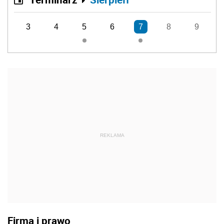
3
4
5
6
7
8
9
REKLAMA
Firma i prawo