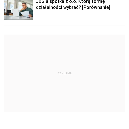
JDG a spółka z o.o. Którą formę
działalności wybrać? [Porównanie]
REKLAMA