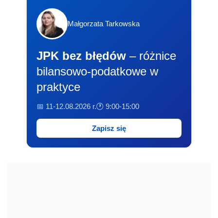
Małgorzata Tarkowska
JPK bez błędów
– różnice
bilansowo-podatkowe w
praktyce
📅 11-12.08.2026 r.
🕐 9:00-15:00
Zapisz się