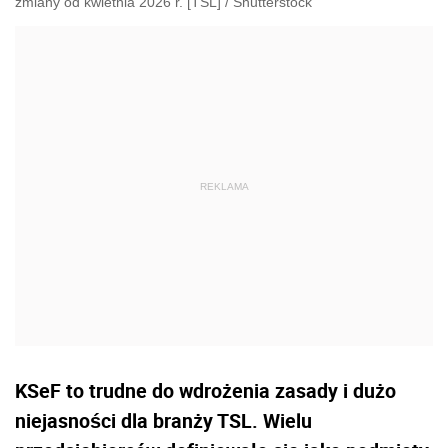
zmiany od kwietnia 2026 r. [TSL]
/
Shutterstock
KSeF to trudne do wdrożenia zasady i dużo
niejasności dla branży TSL. Wielu