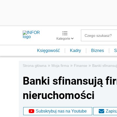
Kategorie
Księgowość
Kadry
Biznes
S
»
»
»
Strona główna
Moja firma
Finanse
Banki sfinansu
Banki sfinansują f
nieruchomości
Subskrybuj nas na Youtube
Zapisz