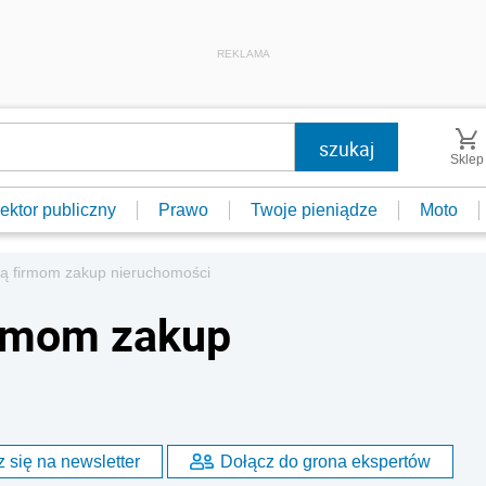
REKLAMA
Sklep
ektor publiczny
Prawo
Twoje pieniądze
Moto
ją firmom zakup nieruchomości
irmom zakup
 się na newsletter
Dołącz do grona ekspertów