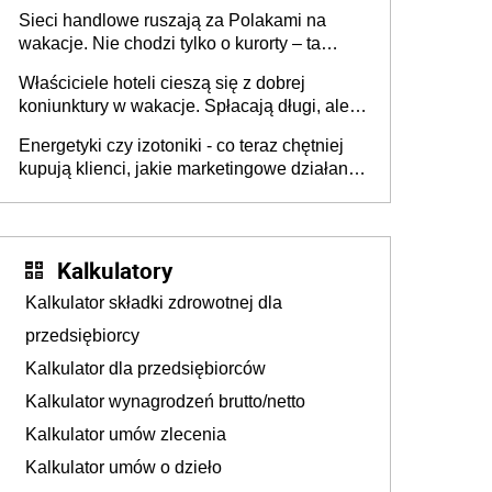
zakresie opakowań
Sieci handlowe ruszają za Polakami na
wakacje. Nie chodzi tylko o kurorty – ta
walka o portfele klientów dzieje się także
Właściciele hoteli cieszą się z dobrej
tam, gdzie wielu spędzi urlop po cichu
koniunktury w wakacje. Spłacają długi, ale
już martwią się, co będzie jesienią
Energetyki czy izotoniki - co teraz chętniej
kupują klienci, jakie marketingowe działania
podejmują sklepy
Kalkulatory
Kalkulator składki zdrowotnej dla
przedsiębiorcy
Kalkulator dla przedsiębiorców
Kalkulator wynagrodzeń brutto/netto
Kalkulator umów zlecenia
Kalkulator umów o dzieło