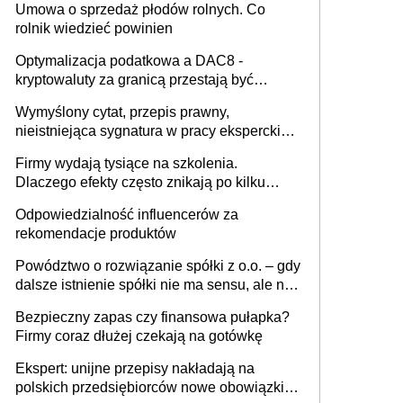
Umowa o sprzedaż płodów rolnych. Co
rolnik wiedzieć powinien
Optymalizacja podatkowa a DAC8 -
kryptowaluty za granicą przestają być
niewidoczne. I co dalej?
Wymyślony cytat, przepis prawny,
nieistniejąca sygnatura w pracy eksperckiej -
sam zakup ChatGPT to nie wdrożenie AI w
Firmy wydają tysiące na szkolenia.
firmie
Dlaczego efekty często znikają po kilku
tygodniach?
Odpowiedzialność influencerów za
rekomendacje produktów
Powództwo o rozwiązanie spółki z o.o. – gdy
dalsze istnienie spółki nie ma sensu, ale nie
wszyscy wspólnicy są tego zdania
Bezpieczny zapas czy finansowa pułapka?
Firmy coraz dłużej czekają na gotówkę
Ekspert: unijne przepisy nakładają na
polskich przedsiębiorców nowe obowiązki w