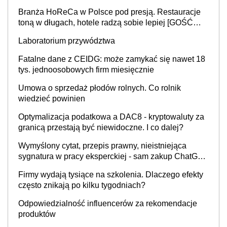
Branża HoReCa w Polsce pod presją. Restauracje
toną w długach, hotele radzą sobie lepiej [GOŚĆ
INFOR.PL]
Laboratorium przywództwa
Fatalne dane z CEIDG: może zamykać się nawet 18
tys. jednoosobowych firm miesięcznie
Umowa o sprzedaż płodów rolnych. Co rolnik
wiedzieć powinien
Optymalizacja podatkowa a DAC8 - kryptowaluty za
granicą przestają być niewidoczne. I co dalej?
Wymyślony cytat, przepis prawny, nieistniejąca
sygnatura w pracy eksperckiej - sam zakup ChatGPT
to nie wdrożenie AI w firmie
Firmy wydają tysiące na szkolenia. Dlaczego efekty
często znikają po kilku tygodniach?
Odpowiedzialność influencerów za rekomendacje
produktów