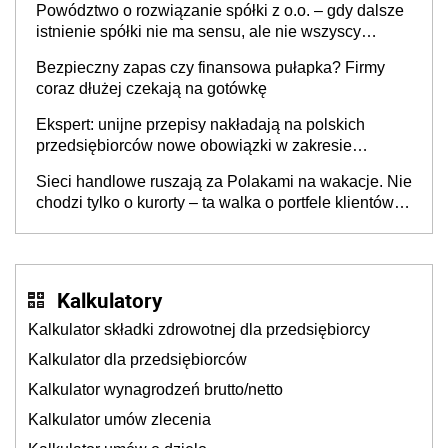
Powództwo o rozwiązanie spółki z o.o. – gdy dalsze
istnienie spółki nie ma sensu, ale nie wszyscy
wspólnicy są tego zdania
Bezpieczny zapas czy finansowa pułapka? Firmy
coraz dłużej czekają na gotówkę
Ekspert: unijne przepisy nakładają na polskich
przedsiębiorców nowe obowiązki w zakresie
opakowań
Sieci handlowe ruszają za Polakami na wakacje. Nie
chodzi tylko o kurorty – ta walka o portfele klientów
dzieje się także tam, gdzie wielu spędzi urlop po
cichu
Kalkulatory
Kalkulator składki zdrowotnej dla przedsiębiorcy
Kalkulator dla przedsiębiorców
Kalkulator wynagrodzeń brutto/netto
Kalkulator umów zlecenia