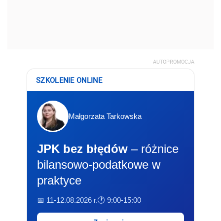
AUTOPROMOCJA
SZKOLENIE ONLINE
Małgorzata Tarkowska
JPK bez błędów
– różnice
bilansowo-podatkowe w
praktyce
📅 11-12.08.2026 r.
🕐 9:00-15:00