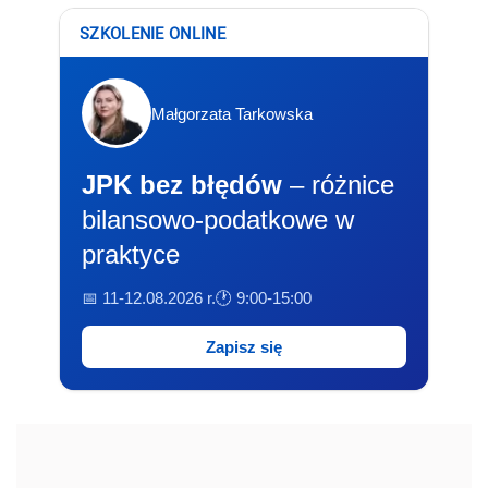
SZKOLENIE ONLINE
Małgorzata Tarkowska
JPK bez błędów
– różnice
bilansowo-podatkowe w
praktyce
📅 11-12.08.2026 r.
🕐 9:00-15:00
Zapisz się