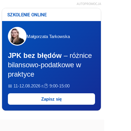
AUTOPROMOCJA
SZKOLENIE ONLINE
Małgorzata Tarkowska
JPK bez błędów
– różnice
bilansowo-podatkowe w
praktyce
📅 11-12.08.2026 r.
🕐 9:00-15:00
Zapisz się