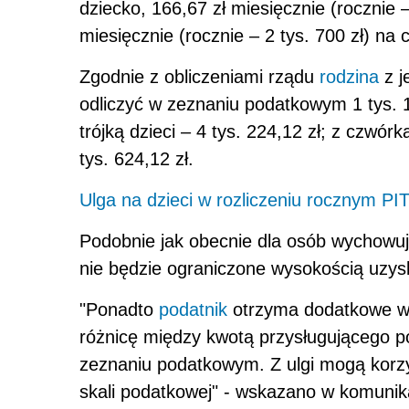
dziecko, 166,67 zł miesięcznie (rocznie – 
miesięcznie (rocznie – 2 tys. 700 zł) na 
Zgodnie z obliczeniami rządu
rodzina
z j
odliczyć w zeznaniu podatkowym 1 tys. 11
trójką dzieci – 4 tys. 224,12 zł; z czwórk
tys. 624,12 zł.
Ulga na dzieci w rozliczeniu rocznym PIT
Podobnie jak obecnie dla osób wychowując
nie będzie ograniczone wysokością uzy
"Ponadto
podatnik
otrzyma dodatkowe ws
różnicę między kwotą przysługującego p
zeznaniu podatkowym. Z ulgi mogą korzys
skali podatkowej" - wskazano w komunik