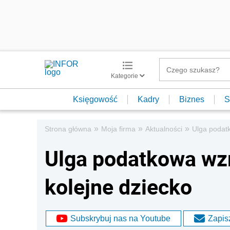
Kategorie
Księgowość
Kadry
Biznes
S
»
»
»
Strona główna
Moja firma
Aktualności
Ulga podatk
Ulga podatkowa wzro
kolejne dziecko
Subskrybuj nas na Youtube
Zapisz