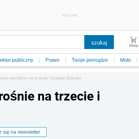
REKLAMA
Sklep
ektor publiczny
Prawo
Twoje pieniądze
Moto
owa wzrośnie na trzecie i kolejne dziecko
śnie na trzecie i
 się na newsletter