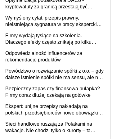
Optymalizacja podatkowa a DAC8 -
kryptowaluty za granicą przestają być
niewidoczne. I co dalej?
Wymyślony cytat, przepis prawny,
nieistniejąca sygnatura w pracy eksperckiej -
sam zakup ChatGPT to nie wdrożenie AI w
Firmy wydają tysiące na szkolenia.
firmie
Dlaczego efekty często znikają po kilku
tygodniach?
Odpowiedzialność influencerów za
rekomendacje produktów
Powództwo o rozwiązanie spółki z o.o. – gdy
dalsze istnienie spółki nie ma sensu, ale nie
wszyscy wspólnicy są tego zdania
Bezpieczny zapas czy finansowa pułapka?
Firmy coraz dłużej czekają na gotówkę
Ekspert: unijne przepisy nakładają na
polskich przedsiębiorców nowe obowiązki w
zakresie opakowań
Sieci handlowe ruszają za Polakami na
wakacje. Nie chodzi tylko o kurorty – ta
walka o portfele klientów dzieje się także