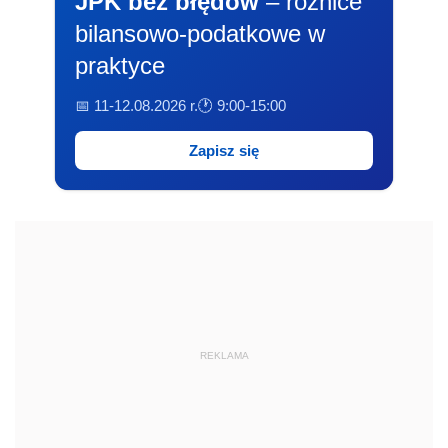
JPK bez błędów
– różnice
bilansowo-podatkowe w
praktyce
📅 11-12.08.2026 r.
🕐 9:00-15:00
Zapisz się
REKLAMA