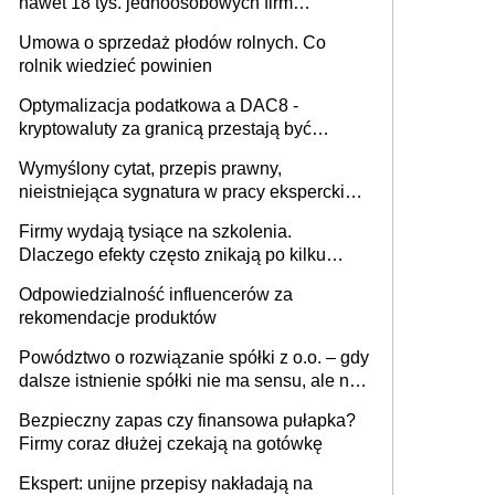
nawet 18 tys. jednoosobowych firm
miesięcznie
Umowa o sprzedaż płodów rolnych. Co
rolnik wiedzieć powinien
Optymalizacja podatkowa a DAC8 -
kryptowaluty za granicą przestają być
niewidoczne. I co dalej?
Wymyślony cytat, przepis prawny,
nieistniejąca sygnatura w pracy eksperckiej -
sam zakup ChatGPT to nie wdrożenie AI w
Firmy wydają tysiące na szkolenia.
firmie
Dlaczego efekty często znikają po kilku
tygodniach?
Odpowiedzialność influencerów za
rekomendacje produktów
Powództwo o rozwiązanie spółki z o.o. – gdy
dalsze istnienie spółki nie ma sensu, ale nie
wszyscy wspólnicy są tego zdania
Bezpieczny zapas czy finansowa pułapka?
Firmy coraz dłużej czekają na gotówkę
Ekspert: unijne przepisy nakładają na