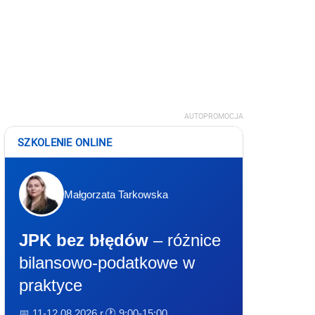
AUTOPROMOCJA
SZKOLENIE ONLINE
Małgorzata Tarkowska
JPK bez błędów
– różnice
bilansowo-podatkowe w
praktyce
📅 11-12.08.2026 r.
🕐 9:00-15:00