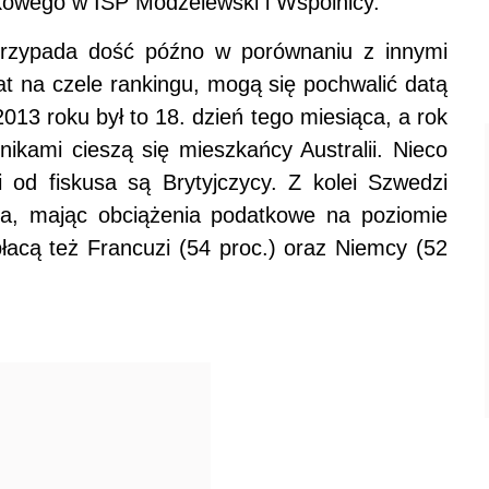
kowego w ISP Modzelewski i Wspólnicy.
przypada dość późno w porównaniu z innymi
at na czele rankingu, mogą się pochwalić datą
013 roku był to 18. dzień tego miesiąca, a rok
ikami cieszą się mieszkańcy Australii. Nieco
i od fiskusa są Brytyjczycy. Z kolei Szwedzi
ca, mając obciążenia podatkowe na poziomie
łacą też Francuzi (54 proc.) oraz Niemcy (52