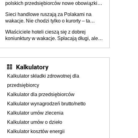
polskich przedsiębiorców nowe obowiązki w
zakresie opakowań
Sieci handlowe ruszają za Polakami na
wakacje. Nie chodzi tylko o kurorty – ta
walka o portfele klientów dzieje się także
Właściciele hoteli cieszą się z dobrej
tam, gdzie wielu spędzi urlop po cichu
koniunktury w wakacje. Spłacają długi, ale
już martwią się, co będzie jesienią
Kalkulatory
Kalkulator składki zdrowotnej dla
przedsiębiorcy
Kalkulator dla przedsiębiorców
Kalkulator wynagrodzeń brutto/netto
Kalkulator umów zlecenia
Kalkulator umów o dzieło
Kalkulator kosztów energii