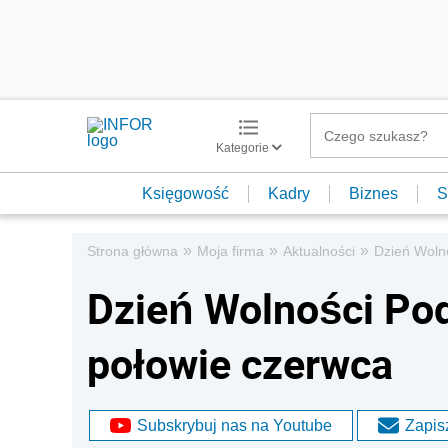
Kategorie
Księgowość
Kadry
Biznes
S
»
»
»
Strona główna
Moja firma
Aktualności
Dzień Wolno
Dzień Wolności Pod
połowie czerwca
Subskrybuj nas na Youtube
Zapisz