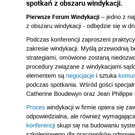
spotkań z obszaru windykacji.
Pierwsze Forum Windykacji
– jedno z naj
z obszaru windykacji - odbędzie się w d
Podczas konferencji zaproszeni praktycy
zakresie windykacji. Myślą przewodnią 
strategiami, omówione zostaną niedozwo
procedury związane z windykacjami sąd
elementem są
negocjacje
i sztuka
komun
podczas spotkania. Wśród gości specjal
Catherine Boudewyn oraz Jean Philippe 
Proces
windykacji w firmie opiera się za
odpowiedzialna, ale również wymagająca
konferencji
skupi się na budowaniu syst
szkoleniowego dla pracowników odpowied