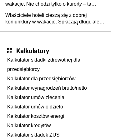
wakacje. Nie chodzi tylko o kurorty – ta
walka o portfele klientów dzieje się także
Właściciele hoteli cieszą się z dobrej
tam, gdzie wielu spędzi urlop po cichu
koniunktury w wakacje. Spłacają długi, ale
już martwią się, co będzie jesienią
Kalkulatory
Kalkulator składki zdrowotnej dla
przedsiębiorcy
Kalkulator dla przedsiębiorców
Kalkulator wynagrodzeń brutto/netto
Kalkulator umów zlecenia
Kalkulator umów o dzieło
Kalkulator kosztów energii
Kalkulator kredytów
Kalkulator składek ZUS