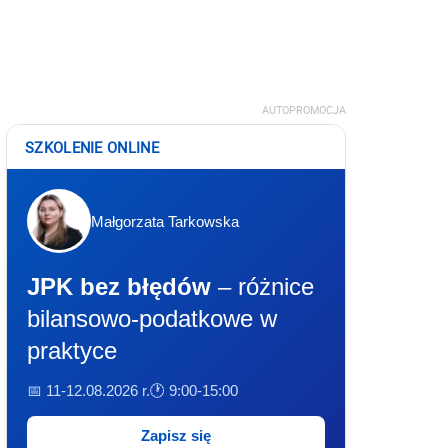
AUTOPROMOCJA
SZKOLENIE ONLINE
Małgorzata Tarkowska
JPK bez błędów
– różnice
bilansowo-podatkowe w
praktyce
📅 11-12.08.2026 r.
🕐 9:00-15:00
Zapisz się