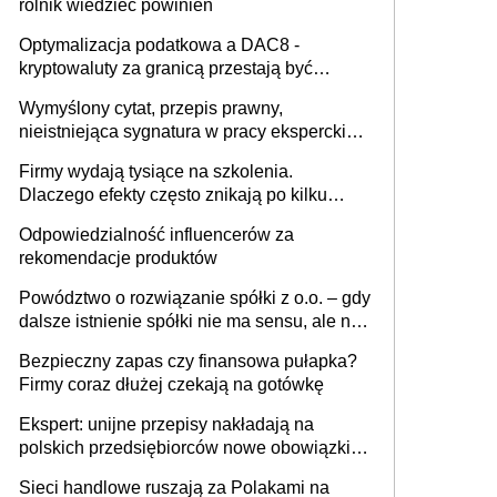
rolnik wiedzieć powinien
Optymalizacja podatkowa a DAC8 -
kryptowaluty za granicą przestają być
niewidoczne. I co dalej?
Wymyślony cytat, przepis prawny,
nieistniejąca sygnatura w pracy eksperckiej -
sam zakup ChatGPT to nie wdrożenie AI w
Firmy wydają tysiące na szkolenia.
firmie
Dlaczego efekty często znikają po kilku
tygodniach?
Odpowiedzialność influencerów za
rekomendacje produktów
Powództwo o rozwiązanie spółki z o.o. – gdy
dalsze istnienie spółki nie ma sensu, ale nie
wszyscy wspólnicy są tego zdania
Bezpieczny zapas czy finansowa pułapka?
Firmy coraz dłużej czekają na gotówkę
Ekspert: unijne przepisy nakładają na
polskich przedsiębiorców nowe obowiązki w
zakresie opakowań
Sieci handlowe ruszają za Polakami na