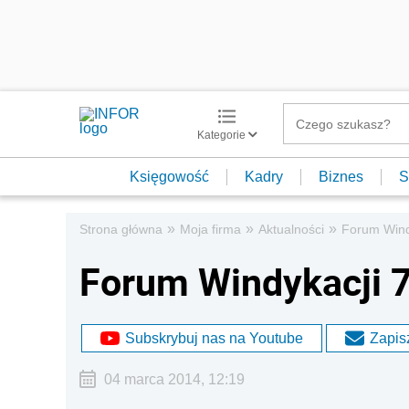
Kategorie
Księgowość
Kadry
Biznes
S
»
»
»
Strona główna
Moja firma
Aktualności
Forum Windy
Forum Windykacji 7
Subskrybuj nas na Youtube
Zapisz
04 marca 2014, 12:19