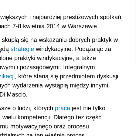
większych i najbardziej prestiżowych spotkań
niach 7-8 kwietnia 2014 w Warszawie.
 skupią się na wskazaniu dobrych praktyk w
będą
strategie
windykacyjne. Podążając za
lone praktyki windykacyjne, a także
owymi i pozasądowymi. Integralnym
ikacji
, które staną się przedmiotem dyskusji
nych wydarzenia wystąpią między innymi
Di Mascio.
wsze o ludzi, których
praca
jest nie tylko
 wielu kompetencji. Dlatego też część
emu motywacyjnego oraz procesu
zialnych za ten właśnie proces.