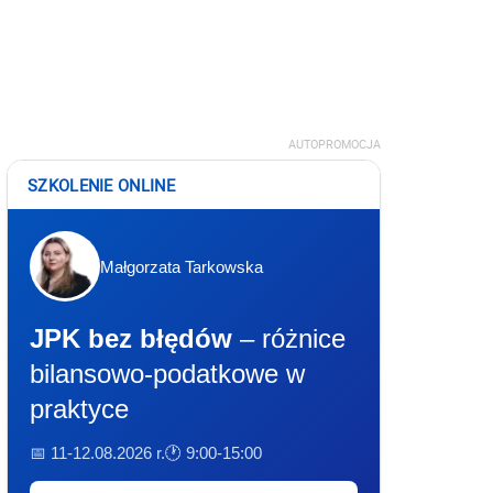
AUTOPROMOCJA
SZKOLENIE ONLINE
Małgorzata Tarkowska
JPK bez błędów
– różnice
bilansowo-podatkowe w
praktyce
📅 11-12.08.2026 r.
🕐 9:00-15:00