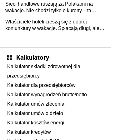
Sieci handlowe ruszają za Polakami na
wakacje. Nie chodzi tylko o kurorty – ta
walka o portfele klientów dzieje się także
Właściciele hoteli cieszą się z dobrej
tam, gdzie wielu spędzi urlop po cichu
koniunktury w wakacje. Spłacają długi, ale
już martwią się, co będzie jesienią
Kalkulatory
Kalkulator składki zdrowotnej dla
przedsiębiorcy
Kalkulator dla przedsiębiorców
Kalkulator wynagrodzeń brutto/netto
Kalkulator umów zlecenia
Kalkulator umów o dzieło
Kalkulator kosztów energii
Kalkulator kredytów