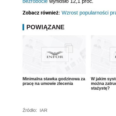
bezrobocie
wyniosło 12,1 proc.
Zobacz również:
Wzrost popularności pr
POWIĄZANE
Minimalna stawka godzinowa za
W jakim syst
pracę na umowie zlecenia
można zatru
stażystę?
Źródło:
IAR