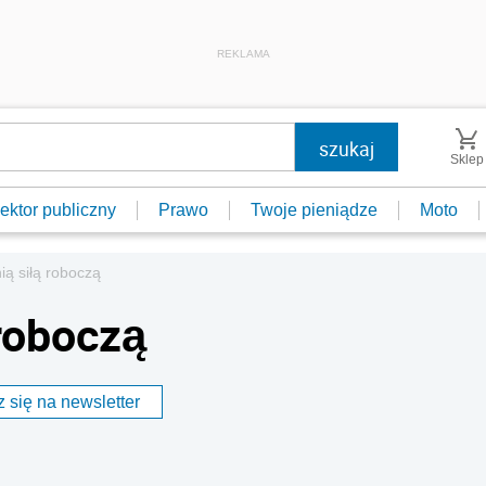
REKLAMA
Sklep
ektor publiczny
Prawo
Twoje pieniądze
Moto
nią siłą roboczą
 roboczą
 się na newsletter