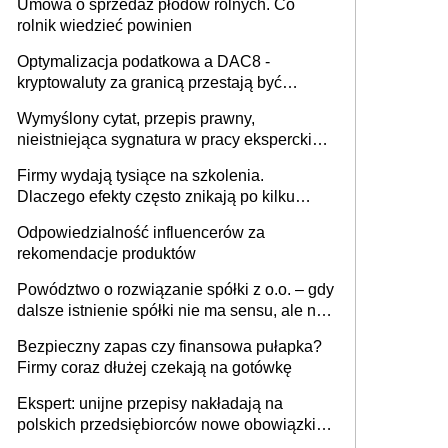
Umowa o sprzedaż płodów rolnych. Co
rolnik wiedzieć powinien
Optymalizacja podatkowa a DAC8 -
kryptowaluty za granicą przestają być
niewidoczne. I co dalej?
Wymyślony cytat, przepis prawny,
nieistniejąca sygnatura w pracy eksperckiej -
sam zakup ChatGPT to nie wdrożenie AI w
Firmy wydają tysiące na szkolenia.
firmie
Dlaczego efekty często znikają po kilku
tygodniach?
Odpowiedzialność influencerów za
rekomendacje produktów
Powództwo o rozwiązanie spółki z o.o. – gdy
dalsze istnienie spółki nie ma sensu, ale nie
wszyscy wspólnicy są tego zdania
Bezpieczny zapas czy finansowa pułapka?
Firmy coraz dłużej czekają na gotówkę
Ekspert: unijne przepisy nakładają na
polskich przedsiębiorców nowe obowiązki w
zakresie opakowań