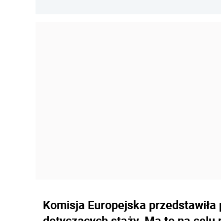
Komisja Europejska przedstawiła 
dotyczących staży. Ma to na celu p