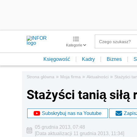
Kategorie
Księgowość
Kadry
Biznes
S
»
»
»
Strona główna
Moja firma
Aktualności
Stażyści ta
Stażyści tanią siłą
Subskrybuj nas na Youtube
Zapisz
05 grudnia 2013, 07:48
[Data aktualizacji 11 grudnia 2013, 11:34]