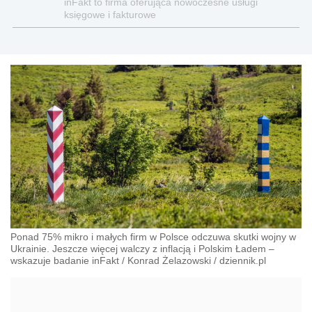
inFakt to firma oferująca nowoczesne usługi
księgowe i fakturowe
Ponad 75% mikro i małych firm w Polsce odczuwa skutki wojny w
Ukrainie. Jeszcze więcej walczy z inflacją i Polskim Ładem –
wskazuje badanie inFakt
/
Konrad Żelazowski
/
dziennik.pl