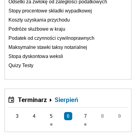
Odsetki za zwłokę od zaległości podatkowych
Stopy procentowe składki wypadkowej
Koszty uzyskania przychodu
Podróże służbowe w kraju
Podatek od czynności cywilnoprawnych
Maksymalne stawki taksy notarialnej
Stopa dyskontowa weksli
Quizy Testy
Terminarz
Sierpień
3
4
5
6
7
8
9