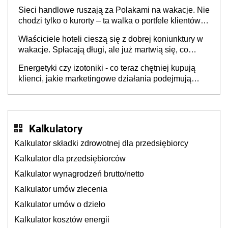
opakowań
Sieci handlowe ruszają za Polakami na wakacje. Nie
chodzi tylko o kurorty – ta walka o portfele klientów
dzieje się także tam, gdzie wielu spędzi urlop po
Właściciele hoteli cieszą się z dobrej koniunktury w
cichu
wakacje. Spłacają długi, ale już martwią się, co
będzie jesienią
Energetyki czy izotoniki - co teraz chętniej kupują
klienci, jakie marketingowe działania podejmują
sklepy
Kalkulatory
Kalkulator składki zdrowotnej dla przedsiębiorcy
Kalkulator dla przedsiębiorców
Kalkulator wynagrodzeń brutto/netto
Kalkulator umów zlecenia
Kalkulator umów o dzieło
Kalkulator kosztów energii