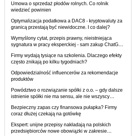
Umowa o sprzedaż płodów rolnych. Co rolnik
wiedzieć powinien
Optymalizacja podatkowa a DAC8 - kryptowaluty za
granicą przestają być niewidoczne. I co dalej?
Wymyślony cytat, przepis prawny, nieistniejąca
sygnatura w pracy eksperckiej - sam zakup ChatGPT
to nie wdrożenie AI w firmie
Firmy wydają tysiące na szkolenia. Dlaczego efekty
często znikają po kilku tygodniach?
Odpowiedzialność influencerów za rekomendacje
produktów
Powództwo o rozwiązanie spółki z o.o. – gdy dalsze
istnienie spółki nie ma sensu, ale nie wszyscy
wspólnicy są tego zdania
Bezpieczny zapas czy finansowa pułapka? Firmy
coraz dłużej czekają na gotówkę
Ekspert: unijne przepisy nakładają na polskich
przedsiębiorców nowe obowiązki w zakresie