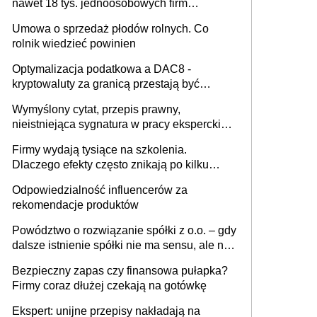
nawet 18 tys. jednoosobowych firm
miesięcznie
Umowa o sprzedaż płodów rolnych. Co
rolnik wiedzieć powinien
Optymalizacja podatkowa a DAC8 -
kryptowaluty za granicą przestają być
niewidoczne. I co dalej?
Wymyślony cytat, przepis prawny,
nieistniejąca sygnatura w pracy eksperckiej -
sam zakup ChatGPT to nie wdrożenie AI w
Firmy wydają tysiące na szkolenia.
firmie
Dlaczego efekty często znikają po kilku
tygodniach?
Odpowiedzialność influencerów za
rekomendacje produktów
Powództwo o rozwiązanie spółki z o.o. – gdy
dalsze istnienie spółki nie ma sensu, ale nie
wszyscy wspólnicy są tego zdania
Bezpieczny zapas czy finansowa pułapka?
Firmy coraz dłużej czekają na gotówkę
Ekspert: unijne przepisy nakładają na