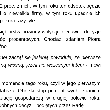
 proc. z nich. W tym roku ten odsetek będzie
zi o niewielkie firmy, w tym roku upadnie ich
ółtora razy tyle.
siębiorstw powinny wpłynąć niedawne decyzje
tóp procentowych. Chociaż, zdaniem Piotra
źno.
nej zaczął się jesienią powoduje, że pierwsze
źną wiosną, jeżeli nie wczesnym latem
- mówi
m momencie tego roku, czyli w jego pierwszym
jsłabsza. Obniżki stóp procentowych, zdaniem
ytuację gospodarczą w drugiej połowie roku.
dobnych decyzji, podjętych przez Radę.