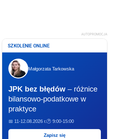
AUTOPROMOCJA
SZKOLENIE ONLINE
Małgorzata Tarkowska
JPK bez błędów
– różnice
bilansowo-podatkowe w
praktyce
📅 11-12.08.2026 r.
🕐 9:00-15:00
Zapisz się