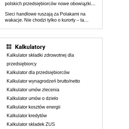
polskich przedsiębiorców nowe obowiązki w
zakresie opakowań
Sieci handlowe ruszają za Polakami na
wakacje. Nie chodzi tylko o kurorty – ta
walka o portfele klientów dzieje się także
tam, gdzie wielu spędzi urlop po cichu
Kalkulatory
Kalkulator składki zdrowotnej dla
przedsiębiorcy
Kalkulator dla przedsiębiorców
Kalkulator wynagrodzeń brutto/netto
Kalkulator umów zlecenia
Kalkulator umów o dzieło
Kalkulator kosztów energii
Kalkulator kredytów
Kalkulator składek ZUS