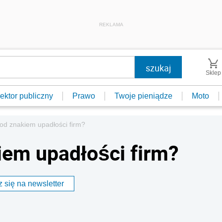
REKLAMA
Sklep
ektor publiczny
Prawo
Twoje pieniądze
Moto
od znakiem upadłości firm?
em upadłości firm?
 się na newsletter