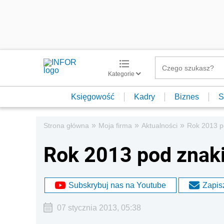
Kategorie
Księgowość
Kadry
Biznes
S
»
»
»
Strona główna
Moja firma
Aktualności
Rok 2013 p
Rok 2013 pod znaki
Subskrybuj nas na Youtube
Zapisz
07 stycznia 2013, 05:38