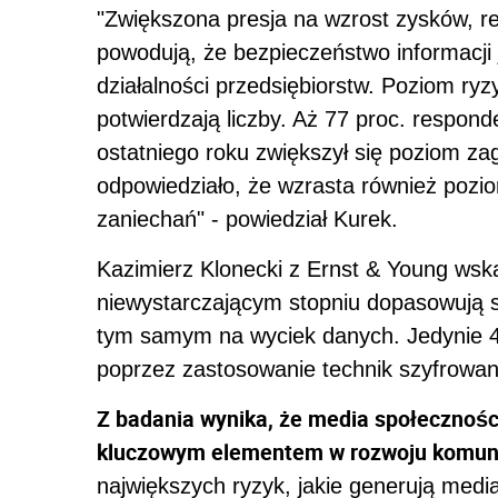
"Zwiększona presja na wzrost zysków, re
powodują, że bezpieczeństwo informacj
działalności przedsiębiorstw. Poziom ryz
potwierdzają liczby. Aż 77 proc. respon
ostatniego roku zwiększył się poziom za
odpowiedziało, że wzrasta również poz
zaniechań" - powiedział Kurek.
Kazimierz Klonecki z Ernst & Young wska
niewystarczającym stopniu dopasowują s
tym samym na wyciek danych. Jedynie 4
poprzez zastosowanie technik szyfrowania
Z badania wynika, że media społecznośc
kluczowym elementem w rozwoju komunika
największych ryzyk, jakie generują media