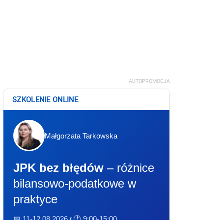
AUTOPROMOCJA
SZKOLENIE ONLINE
Małgorzata Tarkowska
JPK bez błędów
– różnice
bilansowo-podatkowe w
praktyce
📅 11-12.08.2026 r.
🕐 9:00-15:00