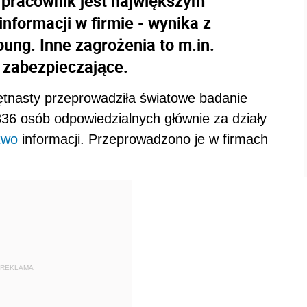
 pracownik jest największym
nformacji w firmie - wynika z
ung. Inne zagrożenia to m.in.
y zabezpieczające.
ętnasty przeprowadziła światowe badanie
836 osób odpowiedzialnych głównie za działy
two
informacji. Przeprowadzono je w firmach
REKLAMA