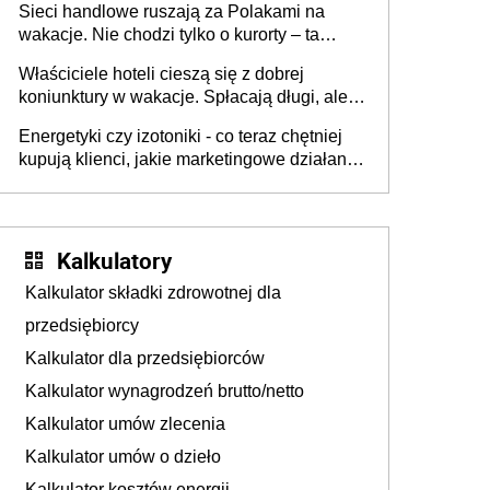
Sieci handlowe ruszają za Polakami na
wakacje. Nie chodzi tylko o kurorty – ta
walka o portfele klientów dzieje się także
Właściciele hoteli cieszą się z dobrej
tam, gdzie wielu spędzi urlop po cichu
koniunktury w wakacje. Spłacają długi, ale
już martwią się, co będzie jesienią
Energetyki czy izotoniki - co teraz chętniej
kupują klienci, jakie marketingowe działania
podejmują sklepy
Kalkulatory
Kalkulator składki zdrowotnej dla
przedsiębiorcy
Kalkulator dla przedsiębiorców
Kalkulator wynagrodzeń brutto/netto
Kalkulator umów zlecenia
Kalkulator umów o dzieło
Kalkulator kosztów energii