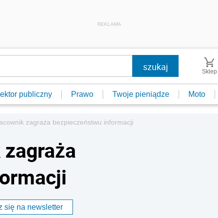
REKLAMA
Sklep
ektor publiczny
Prawo
Twoje pieniądze
Moto
acownik zagraża bezpieczeństwu informacji
 zagraża
ormacji
 się na newsletter