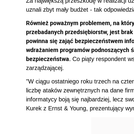
Za największą przeszkodę w realizacji d
uznali zbyt mały budżet - tak odpowiedz
Również poważnym problemem, na który z
przebadanych przedsiębiorstw, jest bra
powinna się zająć bezpieczeństwem inf
wdrażaniem programów podnoszących ś
bezpieczeństwa.
Co piąty respondent w
zarządzającej.
"W ciągu ostatniego roku trzech na czt
liczbę ataków zewnętrznych na dane firm
informatycy boją się najbardziej, lecz s
Kurek z Ernst & Young, prezentujący wyn