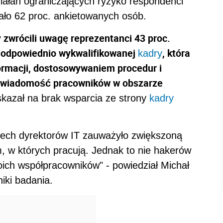
ziałań ograniczających ryzyko respondenci
iało 62 proc. ankietowanych osób.
wrócili uwagę reprezentanci 43 proc.
k odpowiednio wykwalifikowanej
, która
kadry
ormacji, dostosowywaniem procedur i
wiadomość pracowników w obszarze
skazał na brak wsparcia ze strony
kadry
erech dyrektorów IT zauważyło zwiększoną
, w których pracują. Jednak to nie hakerów
woich współpracowników" - powiedział Michał
iki badania.