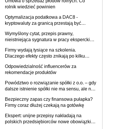
Umowa o sprzedaż płodów rolnych. Co
rolnik wiedzieć powinien
Optymalizacja podatkowa a DAC8 -
kryptowaluty za granicą przestają być
niewidoczne. I co dalej?
Wymyślony cytat, przepis prawny,
nieistniejąca sygnatura w pracy eksperckiej -
sam zakup ChatGPT to nie wdrożenie AI w
Firmy wydają tysiące na szkolenia.
firmie
Dlaczego efekty często znikają po kilku
tygodniach?
Odpowiedzialność influencerów za
rekomendacje produktów
Powództwo o rozwiązanie spółki z o.o. – gdy
dalsze istnienie spółki nie ma sensu, ale nie
wszyscy wspólnicy są tego zdania
Bezpieczny zapas czy finansowa pułapka?
Firmy coraz dłużej czekają na gotówkę
Ekspert: unijne przepisy nakładają na
polskich przedsiębiorców nowe obowiązki w
zakresie opakowań