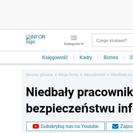
Kategorie
Księgowość
Kadry
Biznes
S
»
»
»
Strona główna
Moja firma
Aktualności
Niedbały pr
Niedbały pracownik
bezpieczeństwu inf
Subskrybuj nas na Youtube
Zapisz