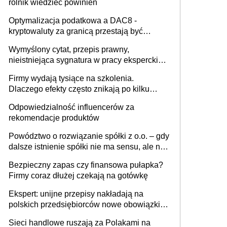
rolnik wiedzieć powinien
Optymalizacja podatkowa a DAC8 -
kryptowaluty za granicą przestają być
niewidoczne. I co dalej?
Wymyślony cytat, przepis prawny,
nieistniejąca sygnatura w pracy eksperckiej -
sam zakup ChatGPT to nie wdrożenie AI w
Firmy wydają tysiące na szkolenia.
firmie
Dlaczego efekty często znikają po kilku
tygodniach?
Odpowiedzialność influencerów za
rekomendacje produktów
Powództwo o rozwiązanie spółki z o.o. – gdy
dalsze istnienie spółki nie ma sensu, ale nie
wszyscy wspólnicy są tego zdania
Bezpieczny zapas czy finansowa pułapka?
Firmy coraz dłużej czekają na gotówkę
Ekspert: unijne przepisy nakładają na
polskich przedsiębiorców nowe obowiązki w
zakresie opakowań
Sieci handlowe ruszają za Polakami na