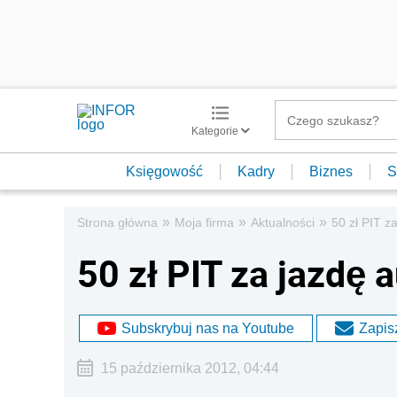
Kategorie
Księgowość
Kadry
Biznes
S
»
»
»
Strona główna
Moja firma
Aktualności
50 zł PIT z
50 zł PIT za jazdę
Subskrybuj nas na Youtube
Zapisz
15 października 2012, 04:44