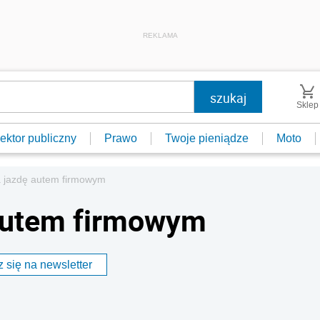
REKLAMA
Sklep
ektor publiczny
Prawo
Twoje pieniądze
Moto
a jazdę autem firmowym
 autem firmowym
 się na newsletter