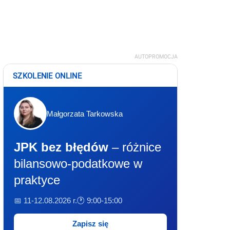
AUTOPROMOCJA
SZKOLENIE ONLINE
Małgorzata Tarkowska
JPK bez błędów
– różnice
bilansowo-podatkowe w
praktyce
📅 11-12.08.2026 r.
🕐 9:00-15:00
Zapisz się