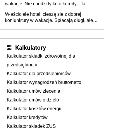
wakacje. Nie chodzi tylko o kurorty – ta
walka o portfele klientów dzieje się także
Właściciele hoteli cieszą się z dobrej
tam, gdzie wielu spędzi urlop po cichu
koniunktury w wakacje. Spłacają długi, ale
już martwią się, co będzie jesienią
Kalkulatory
Kalkulator składki zdrowotnej dla
przedsiębiorcy
Kalkulator dla przedsiębiorców
Kalkulator wynagrodzeń brutto/netto
Kalkulator umów zlecenia
Kalkulator umów o dzieło
Kalkulator kosztów energii
Kalkulator kredytów
Kalkulator składek ZUS