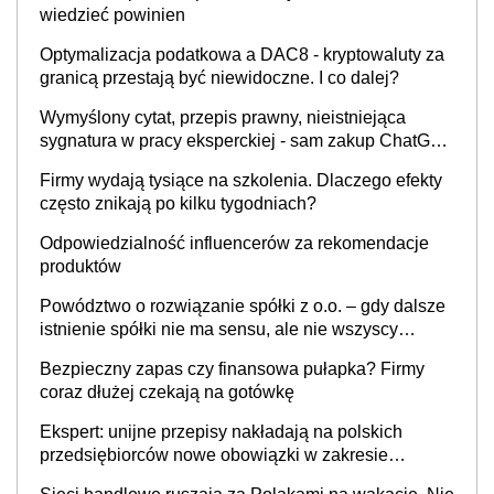
wiedzieć powinien
Optymalizacja podatkowa a DAC8 - kryptowaluty za
granicą przestają być niewidoczne. I co dalej?
Wymyślony cytat, przepis prawny, nieistniejąca
sygnatura w pracy eksperckiej - sam zakup ChatGPT
to nie wdrożenie AI w firmie
Firmy wydają tysiące na szkolenia. Dlaczego efekty
często znikają po kilku tygodniach?
Odpowiedzialność influencerów za rekomendacje
produktów
Powództwo o rozwiązanie spółki z o.o. – gdy dalsze
istnienie spółki nie ma sensu, ale nie wszyscy
wspólnicy są tego zdania
Bezpieczny zapas czy finansowa pułapka? Firmy
coraz dłużej czekają na gotówkę
Ekspert: unijne przepisy nakładają na polskich
przedsiębiorców nowe obowiązki w zakresie
opakowań