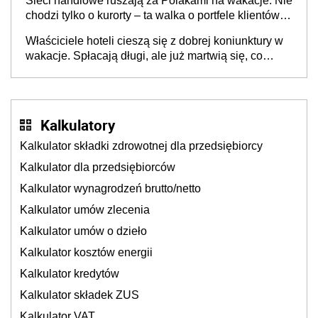
Sieci handlowe ruszają za Polakami na wakacje. Nie
chodzi tylko o kurorty – ta walka o portfele klientów
dzieje się także tam, gdzie wielu spędzi urlop po
Właściciele hoteli cieszą się z dobrej koniunktury w
cichu
wakacje. Spłacają długi, ale już martwią się, co
będzie jesienią
Kalkulatory
Kalkulator składki zdrowotnej dla przedsiębiorcy
Kalkulator dla przedsiębiorców
Kalkulator wynagrodzeń brutto/netto
Kalkulator umów zlecenia
Kalkulator umów o dzieło
Kalkulator kosztów energii
Kalkulator kredytów
Kalkulator składek ZUS
Kalkulator VAT