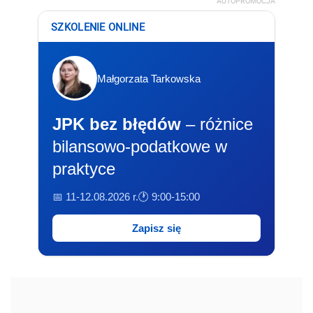
AUTOPROMOCJA
SZKOLENIE ONLINE
Małgorzata Tarkowska
JPK bez błędów
– różnice
bilansowo-podatkowe w
praktyce
📅 11-12.08.2026 r.
🕐 9:00-15:00
Zapisz się