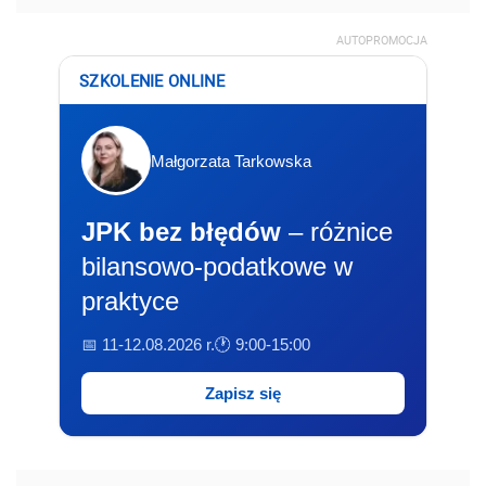
AUTOPROMOCJA
SZKOLENIE ONLINE
Małgorzata Tarkowska
JPK bez błędów
– różnice
bilansowo-podatkowe w
praktyce
📅 11-12.08.2026 r.
🕐 9:00-15:00
Zapisz się