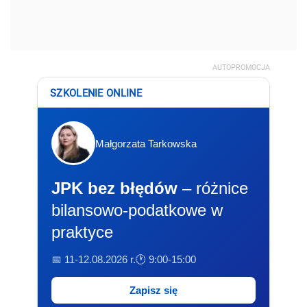
AUTOPROMOCJA
SZKOLENIE ONLINE
Małgorzata Tarkowska
JPK bez błędów
– różnice
bilansowo-podatkowe w
praktyce
📅 11-12.08.2026 r.
🕐 9:00-15:00
Zapisz się