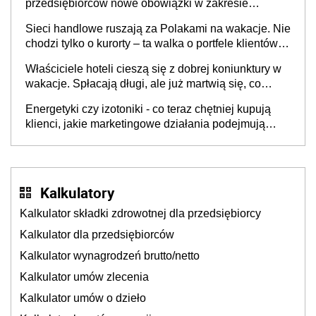
przedsiębiorców nowe obowiązki w zakresie
opakowań
Sieci handlowe ruszają za Polakami na wakacje. Nie
chodzi tylko o kurorty – ta walka o portfele klientów
dzieje się także tam, gdzie wielu spędzi urlop po
Właściciele hoteli cieszą się z dobrej koniunktury w
cichu
wakacje. Spłacają długi, ale już martwią się, co
będzie jesienią
Energetyki czy izotoniki - co teraz chętniej kupują
klienci, jakie marketingowe działania podejmują
sklepy
Kalkulatory
Kalkulator składki zdrowotnej dla przedsiębiorcy
Kalkulator dla przedsiębiorców
Kalkulator wynagrodzeń brutto/netto
Kalkulator umów zlecenia
Kalkulator umów o dzieło