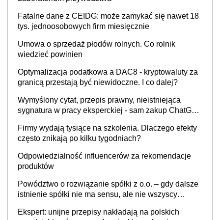
Fatalne dane z CEIDG: może zamykać się nawet 18
tys. jednoosobowych firm miesięcznie
Umowa o sprzedaż płodów rolnych. Co rolnik
wiedzieć powinien
Optymalizacja podatkowa a DAC8 - kryptowaluty za
granicą przestają być niewidoczne. I co dalej?
Wymyślony cytat, przepis prawny, nieistniejąca
sygnatura w pracy eksperckiej - sam zakup ChatGPT
to nie wdrożenie AI w firmie
Firmy wydają tysiące na szkolenia. Dlaczego efekty
często znikają po kilku tygodniach?
Odpowiedzialność influencerów za rekomendacje
produktów
Powództwo o rozwiązanie spółki z o.o. – gdy dalsze
istnienie spółki nie ma sensu, ale nie wszyscy
wspólnicy są tego zdania
Ekspert: unijne przepisy nakładają na polskich