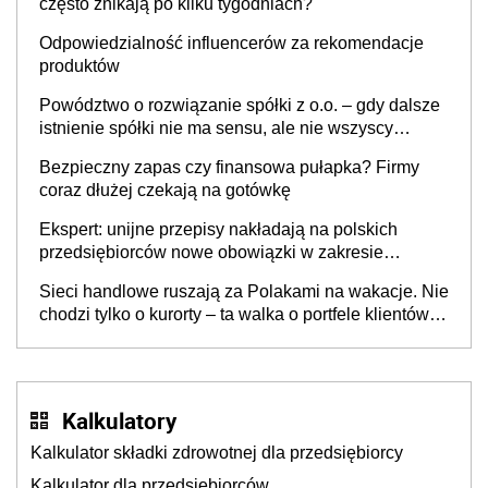
często znikają po kilku tygodniach?
Odpowiedzialność influencerów za rekomendacje
produktów
Powództwo o rozwiązanie spółki z o.o. – gdy dalsze
istnienie spółki nie ma sensu, ale nie wszyscy
wspólnicy są tego zdania
Bezpieczny zapas czy finansowa pułapka? Firmy
coraz dłużej czekają na gotówkę
Ekspert: unijne przepisy nakładają na polskich
przedsiębiorców nowe obowiązki w zakresie
opakowań
Sieci handlowe ruszają za Polakami na wakacje. Nie
chodzi tylko o kurorty – ta walka o portfele klientów
dzieje się także tam, gdzie wielu spędzi urlop po
cichu
Kalkulatory
Kalkulator składki zdrowotnej dla przedsiębiorcy
Kalkulator dla przedsiębiorców