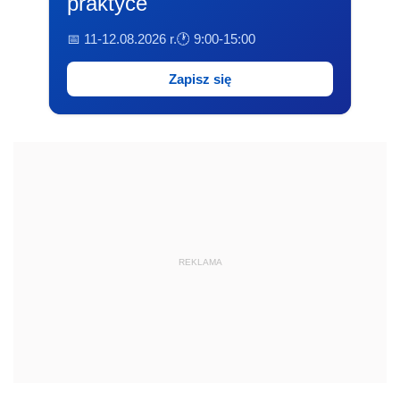
praktyce
📅 11-12.08.2026 r.
🕐 9:00-15:00
Zapisz się
REKLAMA