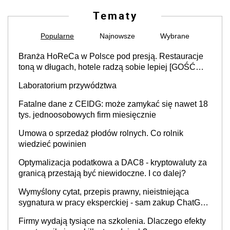
Tematy
Popularne
Najnowsze
Wybrane
Branża HoReCa w Polsce pod presją. Restauracje
toną w długach, hotele radzą sobie lepiej [GOŚĆ
INFOR.PL]
Laboratorium przywództwa
Fatalne dane z CEIDG: może zamykać się nawet 18
tys. jednoosobowych firm miesięcznie
Umowa o sprzedaż płodów rolnych. Co rolnik
wiedzieć powinien
Optymalizacja podatkowa a DAC8 - kryptowaluty za
granicą przestają być niewidoczne. I co dalej?
Wymyślony cytat, przepis prawny, nieistniejąca
sygnatura w pracy eksperckiej - sam zakup ChatGPT
to nie wdrożenie AI w firmie
Firmy wydają tysiące na szkolenia. Dlaczego efekty