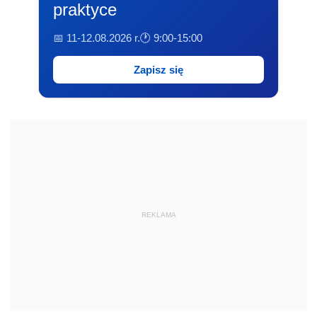
praktyce
📅 11-12.08.2026 r.
🕐 9:00-15:00
Zapisz się
REKLAMA