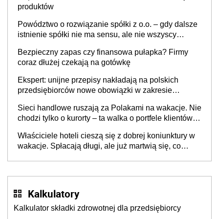
produktów
Powództwo o rozwiązanie spółki z o.o. – gdy dalsze
istnienie spółki nie ma sensu, ale nie wszyscy
wspólnicy są tego zdania
Bezpieczny zapas czy finansowa pułapka? Firmy
coraz dłużej czekają na gotówkę
Ekspert: unijne przepisy nakładają na polskich
przedsiębiorców nowe obowiązki w zakresie
opakowań
Sieci handlowe ruszają za Polakami na wakacje. Nie
chodzi tylko o kurorty – ta walka o portfele klientów
dzieje się także tam, gdzie wielu spędzi urlop po
Właściciele hoteli cieszą się z dobrej koniunktury w
cichu
wakacje. Spłacają długi, ale już martwią się, co
będzie jesienią
Kalkulatory
Kalkulator składki zdrowotnej dla przedsiębiorcy