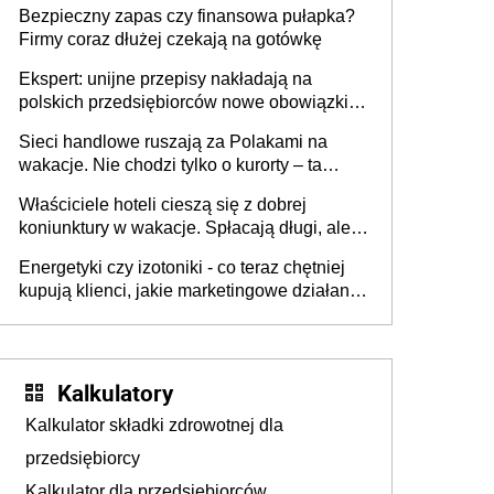
Bezpieczny zapas czy finansowa pułapka?
Firmy coraz dłużej czekają na gotówkę
Ekspert: unijne przepisy nakładają na
polskich przedsiębiorców nowe obowiązki w
zakresie opakowań
Sieci handlowe ruszają za Polakami na
wakacje. Nie chodzi tylko o kurorty – ta
walka o portfele klientów dzieje się także
Właściciele hoteli cieszą się z dobrej
tam, gdzie wielu spędzi urlop po cichu
koniunktury w wakacje. Spłacają długi, ale
już martwią się, co będzie jesienią
Energetyki czy izotoniki - co teraz chętniej
kupują klienci, jakie marketingowe działania
podejmują sklepy
Kalkulatory
Kalkulator składki zdrowotnej dla
przedsiębiorcy
Kalkulator dla przedsiębiorców