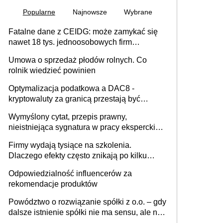
Popularne
Najnowsze
Wybrane
Fatalne dane z CEIDG: może zamykać się
nawet 18 tys. jednoosobowych firm
miesięcznie
Umowa o sprzedaż płodów rolnych. Co
rolnik wiedzieć powinien
Optymalizacja podatkowa a DAC8 -
kryptowaluty za granicą przestają być
niewidoczne. I co dalej?
Wymyślony cytat, przepis prawny,
nieistniejąca sygnatura w pracy eksperckiej -
sam zakup ChatGPT to nie wdrożenie AI w
Firmy wydają tysiące na szkolenia.
firmie
Dlaczego efekty często znikają po kilku
tygodniach?
Odpowiedzialność influencerów za
rekomendacje produktów
Powództwo o rozwiązanie spółki z o.o. – gdy
dalsze istnienie spółki nie ma sensu, ale nie
wszyscy wspólnicy są tego zdania