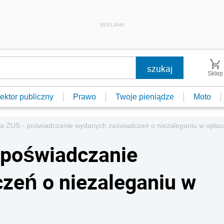
REKLAMA
Sklep
ektor publiczny
Prawo
Twoje pieniądze
Moto
a ZUS - poświadczanie wydanych zaświadczeń o niezaleganiu w opłac
 poświadczanie
zeń o niezaleganiu w