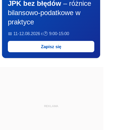
JPK bez błędów
– różnice
bilansowo-podatkowe w
praktyce
📅 11-12.08.2026 r.
🕐 9:00-15:00
Zapisz się
REKLAMA