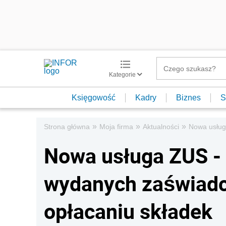
Kategorie
Księgowość
Kadry
Biznes
S
»
»
»
Strona główna
Moja firma
Aktualności
Nowa usług
Nowa usługa ZUS -
wydanych zaświadc
opłacaniu składek