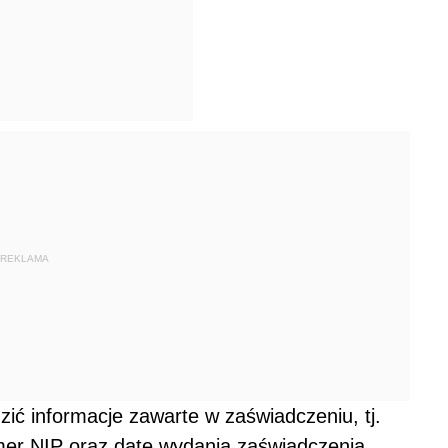
REKLAMA
zić informacje zawarte w zaświadczeniu, tj.
er NIP oraz datę wydania zaświadczenia