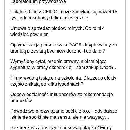
Laboratorium przywództwa
Fatalne dane z CEIDG: może zamykać się nawet 18
tys. jednoosobowych firm miesięcznie
Umowa o sprzedaż płodów rolnych. Co rolnik
wiedzieć powinien
Optymalizacja podatkowa a DAC8 - kryptowaluty za
granicą przestają być niewidoczne. I co dalej?
Wymyślony cytat, przepis prawny, nieistniejąca
sygnatura w pracy eksperckiej - sam zakup ChatGPT
to nie wdrożenie AI w firmie
Firmy wydają tysiące na szkolenia. Dlaczego efekty
często znikają po kilku tygodniach?
Odpowiedzialność influencerów za rekomendacje
produktów
Powództwo o rozwiązanie spółki z o.o. – gdy dalsze
istnienie spółki nie ma sensu, ale nie wszyscy
wspólnicy są tego zdania
Bezpieczny zapas czy finansowa pułapka? Firmy