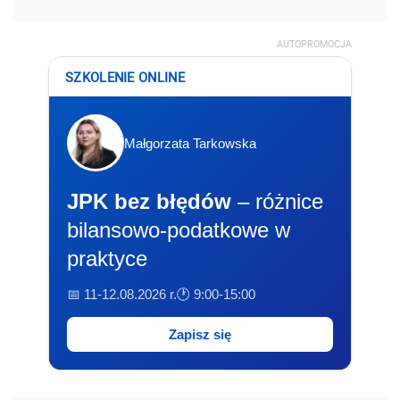
AUTOPROMOCJA
SZKOLENIE ONLINE
Małgorzata Tarkowska
JPK bez błędów
– różnice
bilansowo-podatkowe w
praktyce
📅 11-12.08.2026 r.
🕐 9:00-15:00
Zapisz się