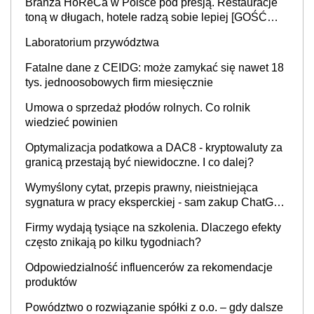
Branża HoReCa w Polsce pod presją. Restauracje
toną w długach, hotele radzą sobie lepiej [GOŚĆ
INFOR.PL]
Laboratorium przywództwa
Fatalne dane z CEIDG: może zamykać się nawet 18
tys. jednoosobowych firm miesięcznie
Umowa o sprzedaż płodów rolnych. Co rolnik
wiedzieć powinien
Optymalizacja podatkowa a DAC8 - kryptowaluty za
granicą przestają być niewidoczne. I co dalej?
Wymyślony cytat, przepis prawny, nieistniejąca
sygnatura w pracy eksperckiej - sam zakup ChatGPT
to nie wdrożenie AI w firmie
Firmy wydają tysiące na szkolenia. Dlaczego efekty
często znikają po kilku tygodniach?
Odpowiedzialność influencerów za rekomendacje
produktów
Powództwo o rozwiązanie spółki z o.o. – gdy dalsze