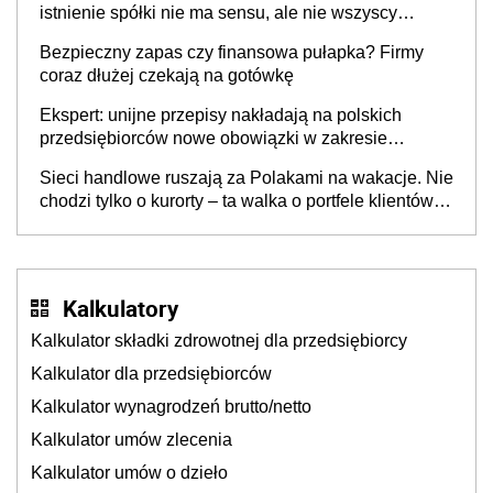
istnienie spółki nie ma sensu, ale nie wszyscy
wspólnicy są tego zdania
Bezpieczny zapas czy finansowa pułapka? Firmy
coraz dłużej czekają na gotówkę
Ekspert: unijne przepisy nakładają na polskich
przedsiębiorców nowe obowiązki w zakresie
opakowań
Sieci handlowe ruszają za Polakami na wakacje. Nie
chodzi tylko o kurorty – ta walka o portfele klientów
dzieje się także tam, gdzie wielu spędzi urlop po
cichu
Kalkulatory
Kalkulator składki zdrowotnej dla przedsiębiorcy
Kalkulator dla przedsiębiorców
Kalkulator wynagrodzeń brutto/netto
Kalkulator umów zlecenia
Kalkulator umów o dzieło