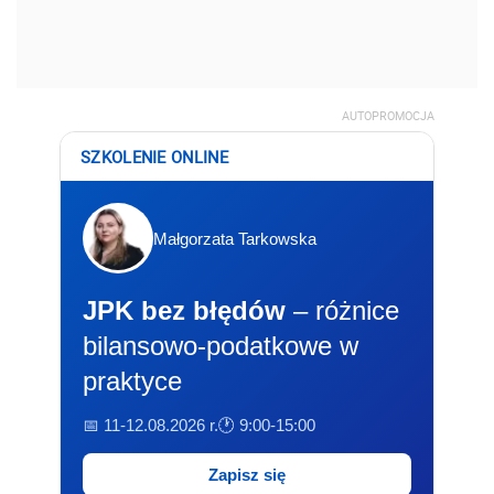
AUTOPROMOCJA
SZKOLENIE ONLINE
Małgorzata Tarkowska
JPK bez błędów
– różnice
bilansowo-podatkowe w
praktyce
📅 11-12.08.2026 r.
🕐 9:00-15:00
Zapisz się