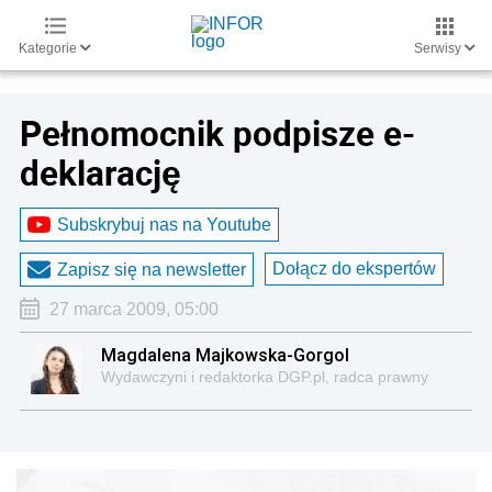
Kategorie
Serwisy
Pełnomocnik podpisze e-
deklarację
Subskrybuj nas na Youtube
Dołącz do ekspertów
Zapisz się na newsletter
27 marca 2009, 05:00
Magdalena Majkowska-Gorgol
Wydawczyni i redaktorka DGP.pl, radca prawny