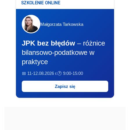
SZKOLENIE ONLINE
Małgorzata Tarkowska
JPK bez błędów
– różnice
bilansowo-podatkowe w
praktyce
📅 11-12.08.2026 r.
🕐 9:00-15:00
Zapisz się