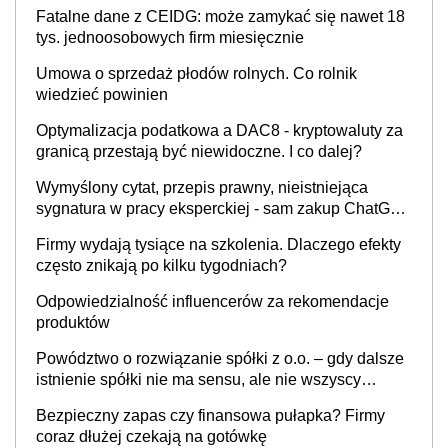
Fatalne dane z CEIDG: może zamykać się nawet 18
tys. jednoosobowych firm miesięcznie
Umowa o sprzedaż płodów rolnych. Co rolnik
wiedzieć powinien
Optymalizacja podatkowa a DAC8 - kryptowaluty za
granicą przestają być niewidoczne. I co dalej?
Wymyślony cytat, przepis prawny, nieistniejąca
sygnatura w pracy eksperckiej - sam zakup ChatGPT
to nie wdrożenie AI w firmie
Firmy wydają tysiące na szkolenia. Dlaczego efekty
często znikają po kilku tygodniach?
Odpowiedzialność influencerów za rekomendacje
produktów
Powództwo o rozwiązanie spółki z o.o. – gdy dalsze
istnienie spółki nie ma sensu, ale nie wszyscy
wspólnicy są tego zdania
Bezpieczny zapas czy finansowa pułapka? Firmy
coraz dłużej czekają na gotówkę