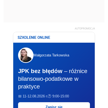
AUTOPROMOCJA
SZKOLENIE ONLINE
Małgorzata Tarkowska
JPK bez błędów
– różnice
bilansowo-podatkowe w
praktyce
📅 11-12.08.2026 r.
🕐 9:00-15:00
Zapisz się