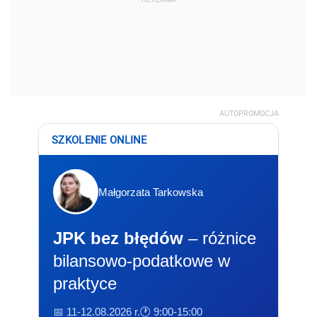
AUTOPROMOCJA
SZKOLENIE ONLINE
Małgorzata Tarkowska
JPK bez błędów
– różnice
bilansowo-podatkowe w
praktyce
📅 11-12.08.2026 r.
🕐 9:00-15:00