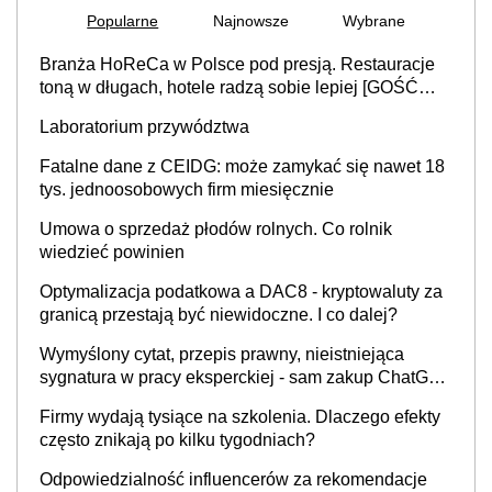
Popularne
Najnowsze
Wybrane
Branża HoReCa w Polsce pod presją. Restauracje
toną w długach, hotele radzą sobie lepiej [GOŚĆ
INFOR.PL]
Laboratorium przywództwa
Fatalne dane z CEIDG: może zamykać się nawet 18
tys. jednoosobowych firm miesięcznie
Umowa o sprzedaż płodów rolnych. Co rolnik
wiedzieć powinien
Optymalizacja podatkowa a DAC8 - kryptowaluty za
granicą przestają być niewidoczne. I co dalej?
Wymyślony cytat, przepis prawny, nieistniejąca
sygnatura w pracy eksperckiej - sam zakup ChatGPT
to nie wdrożenie AI w firmie
Firmy wydają tysiące na szkolenia. Dlaczego efekty
często znikają po kilku tygodniach?
Odpowiedzialność influencerów za rekomendacje