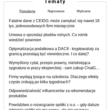
Tematy
Popularne
Najnowsze
Wybrane
Fatalne dane z CEIDG: może zamykać się nawet 18
tys. jednoosobowych firm miesięcznie
Umowa o sprzedaż płodów rolnych. Co rolnik
wiedzieć powinien
Optymalizacja podatkowa a DAC8 - kryptowaluty za
granicą przestają być niewidoczne. I co dalej?
Wymyślony cytat, przepis prawny, nieistniejąca
sygnatura w pracy eksperckiej - sam zakup ChatGPT
to nie wdrożenie AI w firmie
Firmy wydają tysiące na szkolenia. Dlaczego efekty
często znikają po kilku tygodniach?
Odpowiedzialność influencerów za rekomendacje
produktów
Powództwo o rozwiązanie spółki z o.o. – gdy dalsze
istnienie spółki nie ma sensu, ale nie wszyscy