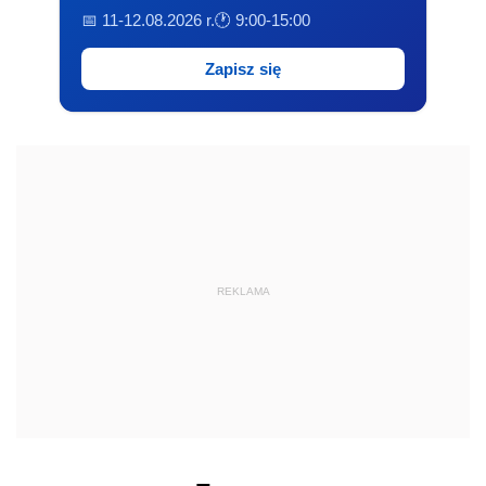
📅 11-12.08.2026 r.
🕐 9:00-15:00
Zapisz się
REKLAMA