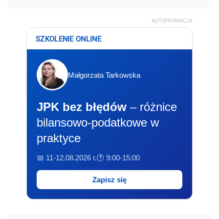
AUTOPROMOCJA
SZKOLENIE ONLINE
Małgorzata Tarkowska
JPK bez błędów
– różnice
bilansowo-podatkowe w
praktyce
📅 11-12.08.2026 r.
🕐 9:00-15:00
Zapisz się