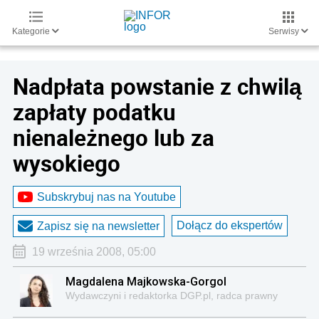
Kategorie
Serwisy
Nadpłata powstanie z chwilą
zapłaty podatku
nienależnego lub za
wysokiego
Subskrybuj nas na Youtube
Dołącz do ekspertów
Zapisz się na newsletter
19 września 2008, 05:00
Magdalena Majkowska-Gorgol
Wydawczyni i redaktorka DGP.pl, radca prawny