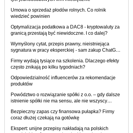
Umowa o sprzedaż płodów rolnych. Co rolnik
wiedzieć powinien
Optymalizacja podatkowa a DAC8 - kryptowaluty za
granicą przestają być niewidoczne. I co dalej?
Wymyślony cytat, przepis prawny, nieistniejąca
sygnatura w pracy eksperckiej - sam zakup ChatGPT
to nie wdrożenie AI w firmie
Firmy wydają tysiące na szkolenia. Dlaczego efekty
często znikają po kilku tygodniach?
Odpowiedzialność influencerów za rekomendacje
produktów
Powództwo o rozwiązanie spółki z o.o. – gdy dalsze
istnienie spółki nie ma sensu, ale nie wszyscy
wspólnicy są tego zdania
Bezpieczny zapas czy finansowa pułapka? Firmy
coraz dłużej czekają na gotówkę
Ekspert: unijne przepisy nakładają na polskich