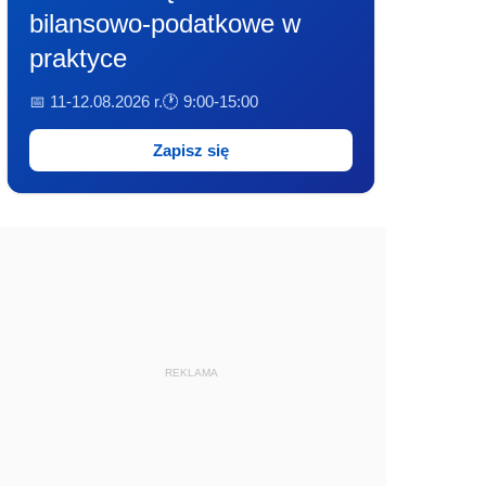
bilansowo-podatkowe w
praktyce
📅 11-12.08.2026 r.
🕐 9:00-15:00
Zapisz się
REKLAMA