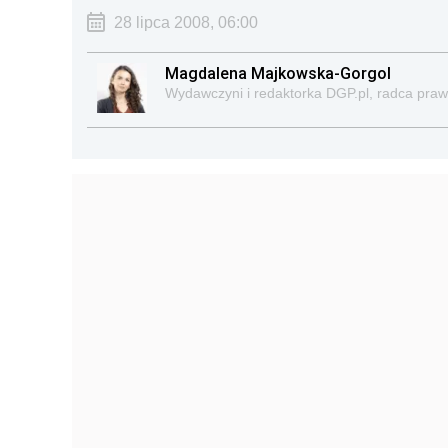
28 lipca 2008, 06:00
Magdalena Majkowska-Gorgol
Wydawczyni i redaktorka DGP.pl, radca pra