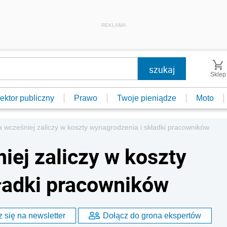
REKLAMA
Sklep
ektor publiczny
Prawo
Twoje pieniądze
Moto
wcześniej zaliczy w koszty wynagrodzenia i składki pracowników
ej zaliczy w koszty
ładki pracowników
 się na newsletter
Dołącz do grona ekspertów