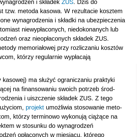
wynagrodzeń i składek
ZUS
. Dziś do
est tzw. metoda kasowa. W rezultacie kosztem
one wynagrodzenia i składki na ubezpieczenia
atomiast niewypłaconych, niedokonanych lub
rodzeń oraz nieopłaconych składek ZUS.
metody memoriałowej przy rozliczaniu kosztów
com, którzy regularnie wypłacają
kasowej) ma służyć ograniczaniu praktyki
cej na finansowaniu swoich potrzeb środ-
dzenia i uiszczenie składek ZUS. Z tego
dużyciom,
projekt
umożliwia stosowanie meto-
com, którzy terminowo wykonują ciążące na
ojektem w stosunku do wynagrodzeń
odzeń opłaconych w miesiącu, którego