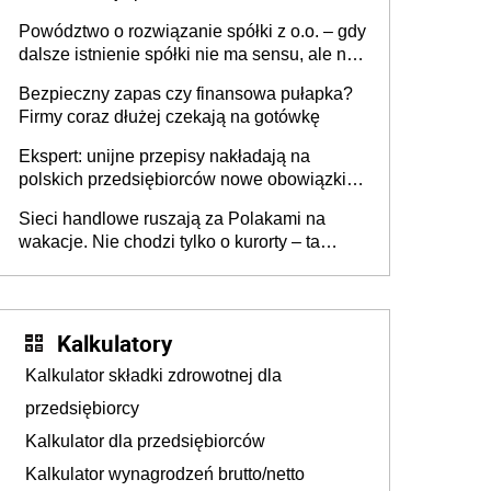
Powództwo o rozwiązanie spółki z o.o. – gdy
dalsze istnienie spółki nie ma sensu, ale nie
wszyscy wspólnicy są tego zdania
Bezpieczny zapas czy finansowa pułapka?
Firmy coraz dłużej czekają na gotówkę
Ekspert: unijne przepisy nakładają na
polskich przedsiębiorców nowe obowiązki w
zakresie opakowań
Sieci handlowe ruszają za Polakami na
wakacje. Nie chodzi tylko o kurorty – ta
walka o portfele klientów dzieje się także
tam, gdzie wielu spędzi urlop po cichu
Kalkulatory
Kalkulator składki zdrowotnej dla
przedsiębiorcy
Kalkulator dla przedsiębiorców
Kalkulator wynagrodzeń brutto/netto