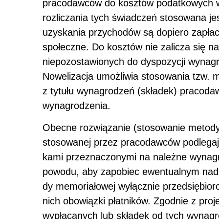
pracodawców do kosztów podatkowych 
rozliczania tych świadczeń stosowana j
uzyskania przychodów są dopiero zapłac
społeczne. Do kosztów nie zalicza się n
niepozostawionych do dyspozycji wynag
Nowelizacja umożliwia stosowania tzw. 
z tytułu wynagrodzeń (składek) pracodaw
wynagrodzenia.
Obecne rozwiązanie (stosowanie metody 
stosowanej przez pracodawców podlegają
kami przeznaczonymi na należne wynagro
powodu, aby zapobiec ewentualnym na
dy memoriałowej wyłącznie przedsiębior
nich obowiązki płatników. Zgodnie z pr
wypłacanych lub składek od tych wynagr