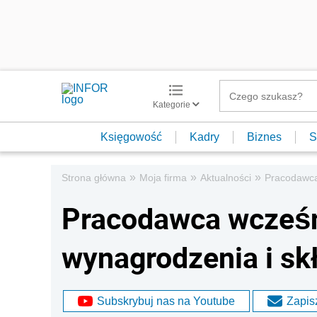
Kategorie
Księgowość
Kadry
Biznes
S
»
»
»
Strona główna
Moja firma
Aktualności
Pracodawca 
Pracodawca wcześni
wynagrodzenia i sk
Subskrybuj nas na Youtube
Zapisz