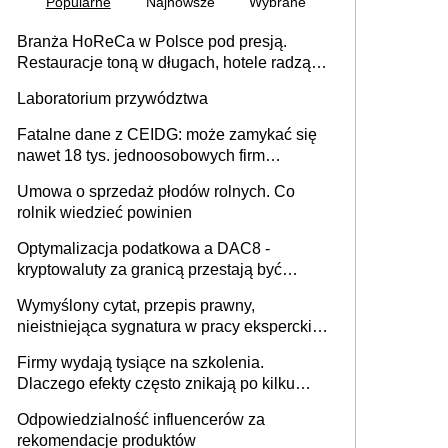
Popularne
Najnowsze
Wybrane
Branża HoReCa w Polsce pod presją.
Restauracje toną w długach, hotele radzą
sobie lepiej [GOŚĆ INFOR.PL]
Laboratorium przywództwa
Fatalne dane z CEIDG: może zamykać się
nawet 18 tys. jednoosobowych firm
miesięcznie
Umowa o sprzedaż płodów rolnych. Co
rolnik wiedzieć powinien
Optymalizacja podatkowa a DAC8 -
kryptowaluty za granicą przestają być
niewidoczne. I co dalej?
Wymyślony cytat, przepis prawny,
nieistniejąca sygnatura w pracy eksperckiej -
sam zakup ChatGPT to nie wdrożenie AI w
Firmy wydają tysiące na szkolenia.
firmie
Dlaczego efekty często znikają po kilku
tygodniach?
Odpowiedzialność influencerów za
rekomendacje produktów