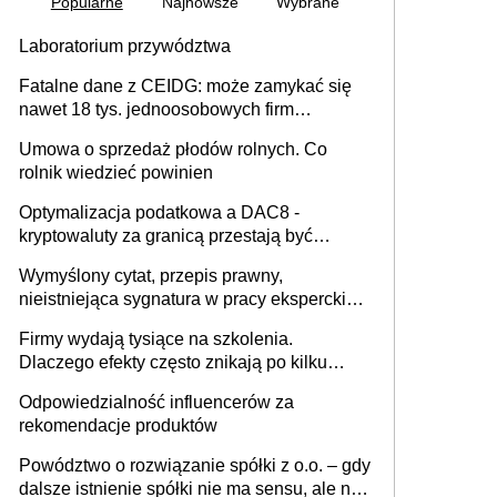
Popularne
Najnowsze
Wybrane
Laboratorium przywództwa
Fatalne dane z CEIDG: może zamykać się
nawet 18 tys. jednoosobowych firm
miesięcznie
Umowa o sprzedaż płodów rolnych. Co
rolnik wiedzieć powinien
Optymalizacja podatkowa a DAC8 -
kryptowaluty za granicą przestają być
niewidoczne. I co dalej?
Wymyślony cytat, przepis prawny,
nieistniejąca sygnatura w pracy eksperckiej -
sam zakup ChatGPT to nie wdrożenie AI w
Firmy wydają tysiące na szkolenia.
firmie
Dlaczego efekty często znikają po kilku
tygodniach?
Odpowiedzialność influencerów za
rekomendacje produktów
Powództwo o rozwiązanie spółki z o.o. – gdy
dalsze istnienie spółki nie ma sensu, ale nie