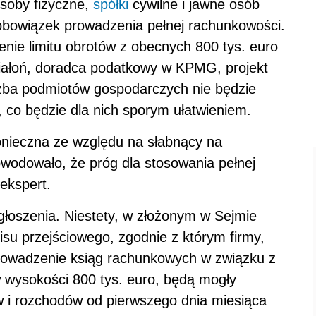
osoby fizyczne,
spółki
cywilne i jawne osób
 obowiązek prowadzenia pełnej rachunkowości.
ie limitu obrotów z obecnych 800 tys. euro
iałoń, doradca podatkowy w KPMG, projekt
czba podmiotów gospodarczych nie będzie
 co będzie dla nich sporym ułatwieniem.
konieczna ze względu na słabnący na
powodowało, że próg dla stosowania pełnej
 ekspert.
głoszenia. Niestety, w złożonym w Sejmie
isu przejściowego, zgodnie z którym firmy,
 prowadzenie ksiąg rachunkowych w związku z
 wysokości 800 tys. euro, będą mogły
 i rozchodów od pierwszego dnia miesiąca