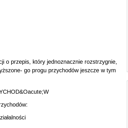
ji o przepis, który jednoznacznie rozstrzygnie,
wyższone- go progu przychodów jeszcze w tym
YCHOD&Oacute;W
rzychodów:
iałalności