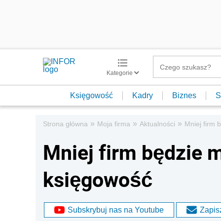
Kategorie
Księgowość
Kadry
Biznes
S
»
»
»
Strona główna
Moja firma
Aktualności
Mniej firm 
Mniej firm będzie 
księgowość
Subskrybuj nas na Youtube
Zapisz