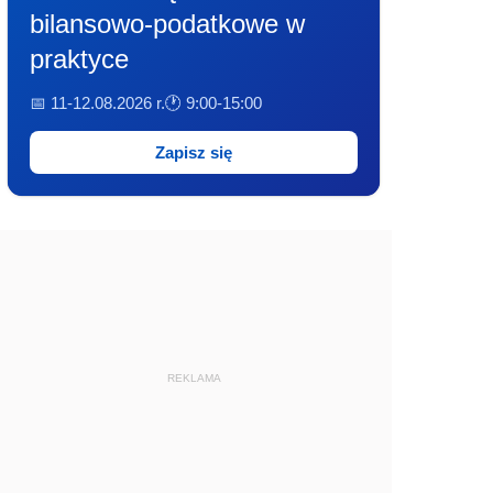
bilansowo-podatkowe w
praktyce
📅 11-12.08.2026 r.
🕐 9:00-15:00
Zapisz się
REKLAMA