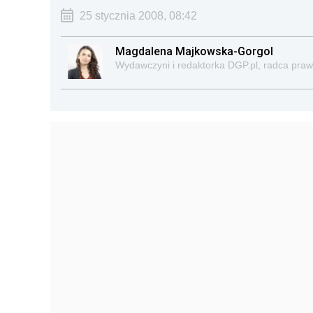
25 stycznia 2008, 08:42
Magdalena Majkowska-Gorgol
Wydawczyni i redaktorka DGP.pl, radca pra