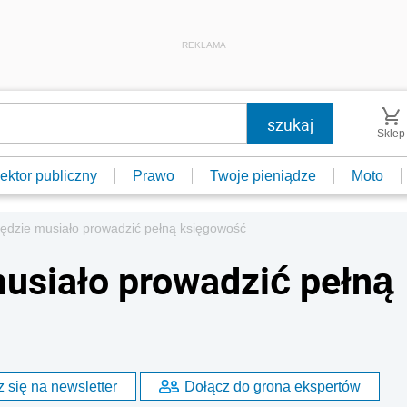
REKLAMA
Sklep
ektor publiczny
Prawo
Twoje pieniądze
Moto
będzie musiało prowadzić pełną księgowość
musiało prowadzić pełną
 się na newsletter
Dołącz do grona ekspertów