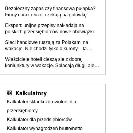
wszyscy wspólnicy są tego zdania
Bezpieczny zapas czy finansowa pułapka?
Firmy coraz dłużej czekają na gotówkę
Ekspert: unijne przepisy nakładają na
polskich przedsiębiorców nowe obowiązki w
zakresie opakowań
Sieci handlowe ruszają za Polakami na
wakacje. Nie chodzi tylko o kurorty – ta
walka o portfele klientów dzieje się także
Właściciele hoteli cieszą się z dobrej
tam, gdzie wielu spędzi urlop po cichu
koniunktury w wakacje. Spłacają długi, ale
już martwią się, co będzie jesienią
Kalkulatory
Kalkulator składki zdrowotnej dla
przedsiębiorcy
Kalkulator dla przedsiębiorców
Kalkulator wynagrodzeń brutto/netto