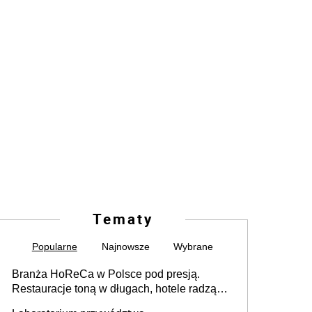
Tematy
Popularne
Najnowsze
Wybrane
Branża HoReCa w Polsce pod presją.
Restauracje toną w długach, hotele radzą
sobie lepiej [GOŚĆ INFOR.PL]