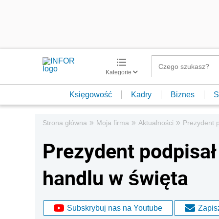
Kategorie
Księgowość
Kadry
Biznes
S
»
»
»
Strona główna
Moja firma
Aktualności
Prezydent p
Prezydent podpisał
handlu w święta
Subskrybuj nas na Youtube
Zapisz