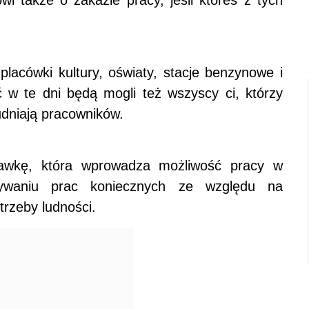
i także o zakazie pracy, jeśli któreś z tych
lacówki kultury, oświaty, stacje benzynowe i
ć w te dni będą mogli też wszyscy ci, którzy
udniają pracowników.
rawkę, która wprowadza możliwość pracy w
ywaniu prac koniecznych ze względu na
trzeby ludności.