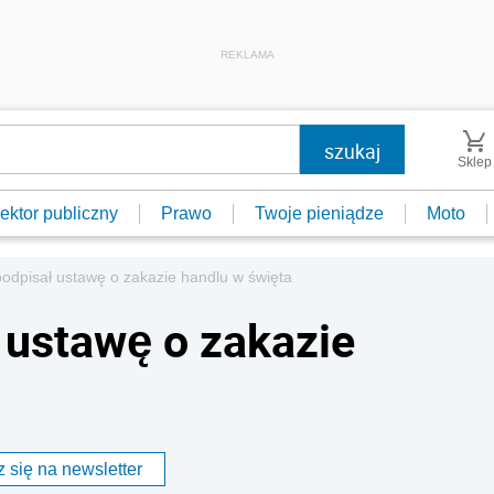
REKLAMA
Sklep
ektor publiczny
Prawo
Twoje pieniądze
Moto
odpisał ustawę o zakazie handlu w święta
 ustawę o zakazie
 się na newsletter