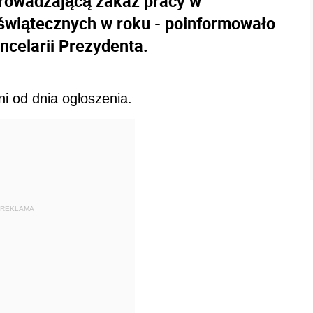
rowadzającą zakaz pracy w
świątecznych w roku - poinformowało
celarii Prezydenta.
i od dnia ogłoszenia.
REKLAMA