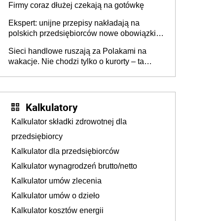
Firmy coraz dłużej czekają na gotówkę
Ekspert: unijne przepisy nakładają na
polskich przedsiębiorców nowe obowiązki w
zakresie opakowań
Sieci handlowe ruszają za Polakami na
wakacje. Nie chodzi tylko o kurorty – ta
walka o portfele klientów dzieje się także
tam, gdzie wielu spędzi urlop po cichu
Kalkulatory
Kalkulator składki zdrowotnej dla
przedsiębiorcy
Kalkulator dla przedsiębiorców
Kalkulator wynagrodzeń brutto/netto
Kalkulator umów zlecenia
Kalkulator umów o dzieło
Kalkulator kosztów energii