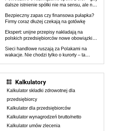
dalsze istnienie spółki nie ma sensu, ale nie
wszyscy wspólnicy są tego zdania
Bezpieczny zapas czy finansowa pułapka?
Firmy coraz dłużej czekają na gotówkę
Ekspert: unijne przepisy nakładają na
polskich przedsiębiorców nowe obowiązki w
zakresie opakowań
Sieci handlowe ruszają za Polakami na
wakacje. Nie chodzi tylko o kurorty – ta
walka o portfele klientów dzieje się także
tam, gdzie wielu spędzi urlop po cichu
Kalkulatory
Kalkulator składki zdrowotnej dla
przedsiębiorcy
Kalkulator dla przedsiębiorców
Kalkulator wynagrodzeń brutto/netto
Kalkulator umów zlecenia