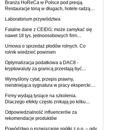
Branża HoReCa w Polsce pod presją.
Restauracje toną w długach, hotele radzą
sobie lepiej [GOŚĆ INFOR.PL]
Laboratorium przywództwa
Fatalne dane z CEIDG: może zamykać się
nawet 18 tys. jednoosobowych firm
miesięcznie
Umowa o sprzedaż płodów rolnych. Co
rolnik wiedzieć powinien
Optymalizacja podatkowa a DAC8 -
kryptowaluty za granicą przestają być
niewidoczne. I co dalej?
Wymyślony cytat, przepis prawny,
nieistniejąca sygnatura w pracy eksperckiej -
sam zakup ChatGPT to nie wdrożenie AI w
Firmy wydają tysiące na szkolenia.
firmie
Dlaczego efekty często znikają po kilku
tygodniach?
Odpowiedzialność influencerów za
rekomendacje produktów
Powództwo o rozwiązanie spółki z o.o. – gdy