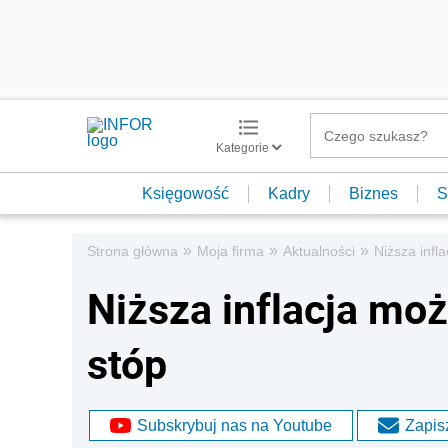
Kategorie
Księgowość
Kadry
Biznes
S
»
»
»
Strona główna
Moja firma
Aktualności
Niższa infl
Niższa inflacja mo
stóp
Subskrybuj nas na Youtube
Zapisz