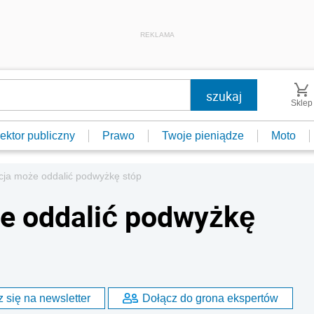
REKLAMA
Sklep
ektor publiczny
Prawo
Twoje pieniądze
Moto
acja może oddalić podwyżkę stóp
że oddalić podwyżkę
 się na newsletter
Dołącz do grona ekspertów