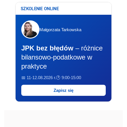
SZKOLENIE ONLINE
Małgorzata Tarkowska
JPK bez błędów
– różnice
bilansowo-podatkowe w
praktyce
📅 11-12.08.2026 r.
🕐 9:00-15:00
Zapisz się