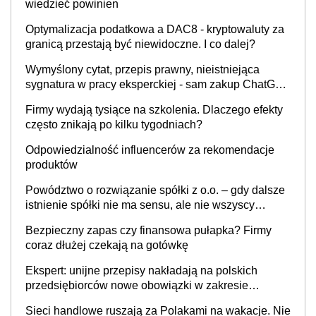
wiedzieć powinien
Optymalizacja podatkowa a DAC8 - kryptowaluty za
granicą przestają być niewidoczne. I co dalej?
Wymyślony cytat, przepis prawny, nieistniejąca
sygnatura w pracy eksperckiej - sam zakup ChatGPT
to nie wdrożenie AI w firmie
Firmy wydają tysiące na szkolenia. Dlaczego efekty
często znikają po kilku tygodniach?
Odpowiedzialność influencerów za rekomendacje
produktów
Powództwo o rozwiązanie spółki z o.o. – gdy dalsze
istnienie spółki nie ma sensu, ale nie wszyscy
wspólnicy są tego zdania
Bezpieczny zapas czy finansowa pułapka? Firmy
coraz dłużej czekają na gotówkę
Ekspert: unijne przepisy nakładają na polskich
przedsiębiorców nowe obowiązki w zakresie
opakowań
Sieci handlowe ruszają za Polakami na wakacje. Nie