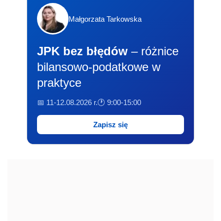
Małgorzata Tarkowska
JPK bez błędów
– różnice
bilansowo-podatkowe w
praktyce
📅 11-12.08.2026 r.
🕐 9:00-15:00
Zapisz się