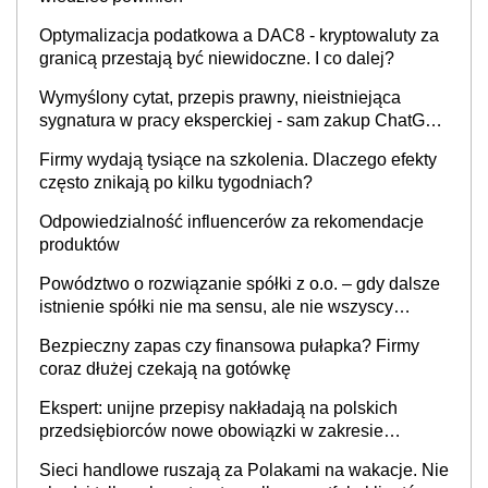
Optymalizacja podatkowa a DAC8 - kryptowaluty za
granicą przestają być niewidoczne. I co dalej?
Wymyślony cytat, przepis prawny, nieistniejąca
sygnatura w pracy eksperckiej - sam zakup ChatGPT
to nie wdrożenie AI w firmie
Firmy wydają tysiące na szkolenia. Dlaczego efekty
często znikają po kilku tygodniach?
Odpowiedzialność influencerów za rekomendacje
produktów
Powództwo o rozwiązanie spółki z o.o. – gdy dalsze
istnienie spółki nie ma sensu, ale nie wszyscy
wspólnicy są tego zdania
Bezpieczny zapas czy finansowa pułapka? Firmy
coraz dłużej czekają na gotówkę
Ekspert: unijne przepisy nakładają na polskich
przedsiębiorców nowe obowiązki w zakresie
opakowań
Sieci handlowe ruszają za Polakami na wakacje. Nie