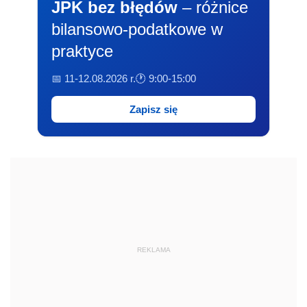
JPK bez błędów
– różnice
bilansowo-podatkowe w
praktyce
📅 11-12.08.2026 r.
🕐 9:00-15:00
Zapisz się
REKLAMA