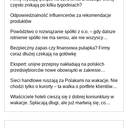
często znikają po kilku tygodniach?
Odpowiedzialność influencerów za rekomendacje
produktów
Powództwo o rozwiązanie spółki z o.o. – gdy dalsze
istnienie spółki nie ma sensu, ale nie wszyscy
wspólnicy są tego zdania
Bezpieczny zapas czy finansowa pułapka? Firmy
coraz dłużej czekają na gotówkę
Ekspert: unijne przepisy nakładają na polskich
przedsiębiorców nowe obowiązki w zakresie
opakowań
Sieci handlowe ruszają za Polakami na wakacje. Nie
chodzi tylko o kurorty – ta walka o portfele klientów
dzieje się także tam, gdzie wielu spędzi urlop po
Właściciele hoteli cieszą się z dobrej koniunktury w
cichu
wakacje. Spłacają długi, ale już martwią się, co
będzie jesienią