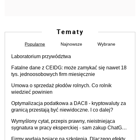
Tematy
Popularne
Najnowsze
Wybrane
Laboratorium przywództwa
Fatalne dane z CEIDG: może zamykać się nawet 18
tys. jednoosobowych firm miesięcznie
Umowa o sprzedaż płodów rolnych. Co rolnik
wiedzieć powinien
Optymalizacja podatkowa a DAC8 - kryptowaluty za
granicą przestają być niewidoczne. I co dalej?
Wymyślony cytat, przepis prawny, nieistniejąca
sygnatura w pracy eksperckiej - sam zakup ChatGPT
to nie wdrożenie AI w firmie
Firmy wydają tysiące na szkolenia. Dlaczego efekty