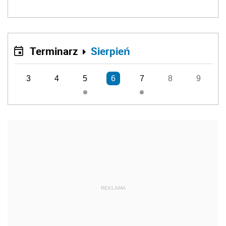
Terminarz
Sierpień
3
4
5
6
7
8
9
REKLAMA