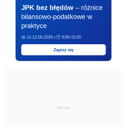
JPK bez błędów
– różnice
bilansowo-podatkowe w
praktyce
📅 11-12.08.2026 r.
🕐 9:00-15:00
Zapisz się
REKLAMA