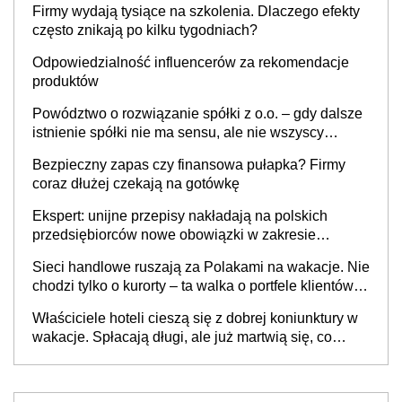
Firmy wydają tysiące na szkolenia. Dlaczego efekty
często znikają po kilku tygodniach?
Odpowiedzialność influencerów za rekomendacje
produktów
Powództwo o rozwiązanie spółki z o.o. – gdy dalsze
istnienie spółki nie ma sensu, ale nie wszyscy
wspólnicy są tego zdania
Bezpieczny zapas czy finansowa pułapka? Firmy
coraz dłużej czekają na gotówkę
Ekspert: unijne przepisy nakładają na polskich
przedsiębiorców nowe obowiązki w zakresie
opakowań
Sieci handlowe ruszają za Polakami na wakacje. Nie
chodzi tylko o kurorty – ta walka o portfele klientów
dzieje się także tam, gdzie wielu spędzi urlop po
Właściciele hoteli cieszą się z dobrej koniunktury w
cichu
wakacje. Spłacają długi, ale już martwią się, co
będzie jesienią