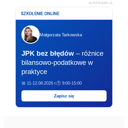
AUTOPROMOCJA
SZKOLENIE ONLINE
Małgorzata Tarkowska
JPK bez błędów
– różnice
bilansowo-podatkowe w
praktyce
📅 11-12.08.2026 r.
🕐 9:00-15:00
Zapisz się