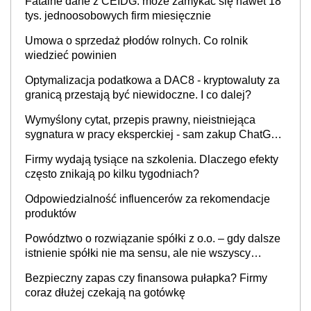
Fatalne dane z CEIDG: może zamykać się nawet 18
tys. jednoosobowych firm miesięcznie
Umowa o sprzedaż płodów rolnych. Co rolnik
wiedzieć powinien
Optymalizacja podatkowa a DAC8 - kryptowaluty za
granicą przestają być niewidoczne. I co dalej?
Wymyślony cytat, przepis prawny, nieistniejąca
sygnatura w pracy eksperckiej - sam zakup ChatGPT
to nie wdrożenie AI w firmie
Firmy wydają tysiące na szkolenia. Dlaczego efekty
często znikają po kilku tygodniach?
Odpowiedzialność influencerów za rekomendacje
produktów
Powództwo o rozwiązanie spółki z o.o. – gdy dalsze
istnienie spółki nie ma sensu, ale nie wszyscy
wspólnicy są tego zdania
Bezpieczny zapas czy finansowa pułapka? Firmy
coraz dłużej czekają na gotówkę