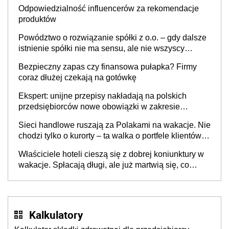
Odpowiedzialność influencerów za rekomendacje
produktów
Powództwo o rozwiązanie spółki z o.o. – gdy dalsze
istnienie spółki nie ma sensu, ale nie wszyscy
wspólnicy są tego zdania
Bezpieczny zapas czy finansowa pułapka? Firmy
coraz dłużej czekają na gotówkę
Ekspert: unijne przepisy nakładają na polskich
przedsiębiorców nowe obowiązki w zakresie
opakowań
Sieci handlowe ruszają za Polakami na wakacje. Nie
chodzi tylko o kurorty – ta walka o portfele klientów
dzieje się także tam, gdzie wielu spędzi urlop po
Właściciele hoteli cieszą się z dobrej koniunktury w
cichu
wakacje. Spłacają długi, ale już martwią się, co
będzie jesienią
Kalkulatory