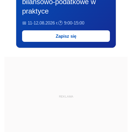
bilansowo-podatkowe w
praktyce
📅 11-12.08.2026 r.
🕐 9:00-15:00
Zapisz się
REKLAMA