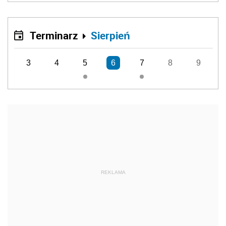
Terminarz
Sierpień
3
4
5
6
7
8
9
REKLAMA