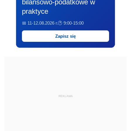
bilansowo-podatkowe w
praktyce
📅 11-12.08.2026 r.
🕐 9:00-15:00
Zapisz się
REKLAMA