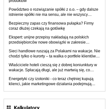
produktów
Powództwo o rozwiązanie spółki z o.o. – gdy dalsze
istnienie spółki nie ma sensu, ale nie wszyscy
wspólnicy są tego zdania
Bezpieczny zapas czy finansowa pułapka? Firmy
coraz dłużej czekają na gotówkę
Ekspert: unijne przepisy nakładają na polskich
przedsiębiorców nowe obowiązki w zakresie
opakowań
Sieci handlowe ruszają za Polakami na wakacje. Nie
chodzi tylko o kurorty – ta walka o portfele klientów
dzieje się także tam, gdzie wielu spędzi urlop po
Właściciele hoteli cieszą się z dobrej koniunktury w
cichu
wakacje. Spłacają długi, ale już martwią się, co
będzie jesienią
Energetyki czy izotoniki - co teraz chętniej kupują
klienci, jakie marketingowe działania podejmują
sklepy
Kalkulatory