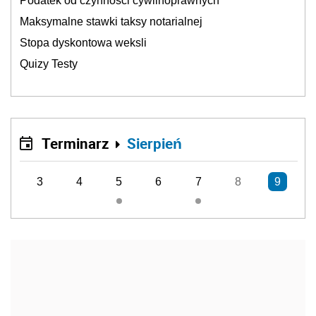
Podatek od czynności cywilnoprawnych
Maksymalne stawki taksy notarialnej
Stopa dyskontowa weksli
Quizy Testy
Terminarz
Sierpień
3
4
5
6
7
8
9