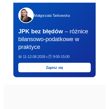
Małgorzata Tarkowska
JPK bez błędów
– różnice
bilansowo-podatkowe w
praktyce
📅 11-12.08.2026 r.
🕐 9:00-15:00
Zapisz się