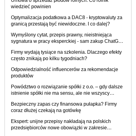
Umowa o sprzedaż płodów rolnych. Co rolnik
wiedzieć powinien
Optymalizacja podatkowa a DAC8 - kryptowaluty za
granicą przestają być niewidoczne. I co dalej?
Wymyślony cytat, przepis prawny, nieistniejąca
sygnatura w pracy eksperckiej - sam zakup ChatGPT
to nie wdrożenie AI w firmie
Firmy wydają tysiące na szkolenia. Dlaczego efekty
często znikają po kilku tygodniach?
Odpowiedzialność influencerów za rekomendacje
produktów
Powództwo o rozwiązanie spółki z o.o. – gdy dalsze
istnienie spółki nie ma sensu, ale nie wszyscy
wspólnicy są tego zdania
Bezpieczny zapas czy finansowa pułapka? Firmy
coraz dłużej czekają na gotówkę
Ekspert: unijne przepisy nakładają na polskich
przedsiębiorców nowe obowiązki w zakresie
opakowań