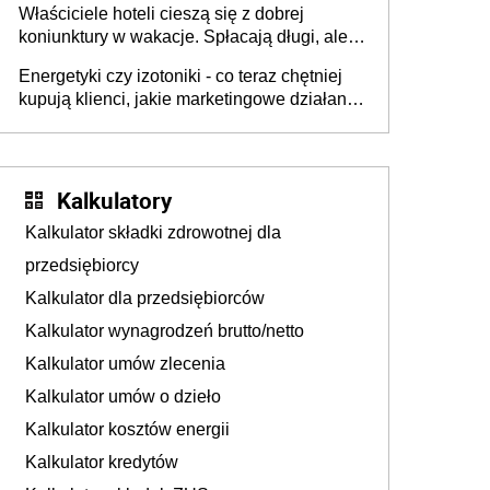
Właściciele hoteli cieszą się z dobrej
tam, gdzie wielu spędzi urlop po cichu
koniunktury w wakacje. Spłacają długi, ale
już martwią się, co będzie jesienią
Energetyki czy izotoniki - co teraz chętniej
kupują klienci, jakie marketingowe działania
podejmują sklepy
Kalkulatory
Kalkulator składki zdrowotnej dla
przedsiębiorcy
Kalkulator dla przedsiębiorców
Kalkulator wynagrodzeń brutto/netto
Kalkulator umów zlecenia
Kalkulator umów o dzieło
Kalkulator kosztów energii
Kalkulator kredytów