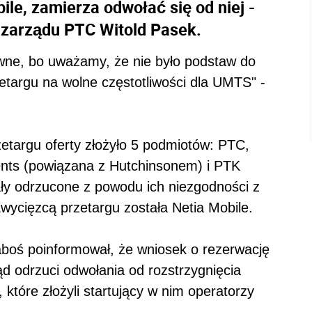
ile, zamierza odwołać się od niej -
 zarządu PTC Witold Pasek.
wne, bo uważamy, że nie było podstaw do
etargu na wolne częstotliwości dla UMTS" -
etargu oferty złożyło 5 podmiotów: PTC,
ents (powiązana z Hutchinsonem) i PTK
ały odrzucone z powodu ich niezgodności z
ycięzcą przetargu została Netia Mobile.
boś poinformował, że wniosek o rezerwację
ąd odrzuci odwołania od rozstrzygnięcia
które złożyli startujący w nim operatorzy