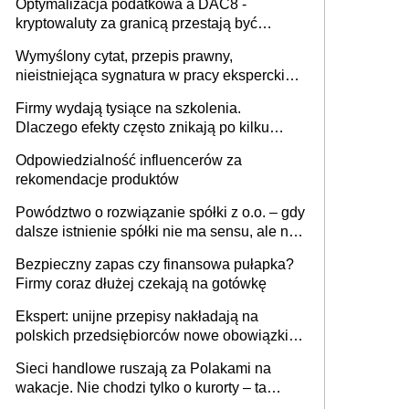
Optymalizacja podatkowa a DAC8 -
kryptowaluty za granicą przestają być
niewidoczne. I co dalej?
Wymyślony cytat, przepis prawny,
nieistniejąca sygnatura w pracy eksperckiej -
sam zakup ChatGPT to nie wdrożenie AI w
Firmy wydają tysiące na szkolenia.
firmie
Dlaczego efekty często znikają po kilku
tygodniach?
Odpowiedzialność influencerów za
rekomendacje produktów
Powództwo o rozwiązanie spółki z o.o. – gdy
dalsze istnienie spółki nie ma sensu, ale nie
wszyscy wspólnicy są tego zdania
Bezpieczny zapas czy finansowa pułapka?
Firmy coraz dłużej czekają na gotówkę
Ekspert: unijne przepisy nakładają na
polskich przedsiębiorców nowe obowiązki w
zakresie opakowań
Sieci handlowe ruszają za Polakami na
wakacje. Nie chodzi tylko o kurorty – ta
walka o portfele klientów dzieje się także