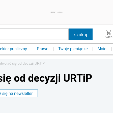
REKLAMA
Sklep
ektor publiczny
Prawo
Twoje pieniądze
Moto
dwołać się od decyzji URTiP
ię od decyzji URTiP
 się na newsletter