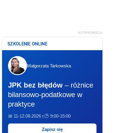
AUTOPROMOCJA
SZKOLENIE ONLINE
Małgorzata Tarkowska
JPK bez błędów
– różnice
bilansowo-podatkowe w
praktyce
📅 11-12.08.2026 r.
🕐 9:00-15:00
Zapisz się