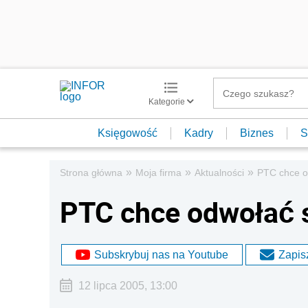
Kategorie
Księgowość
Kadry
Biznes
S
»
»
»
Strona główna
Moja firma
Aktualności
PTC chce o
PTC chce odwołać s
Subskrybuj nas na Youtube
Zapisz
12 lipca 2005, 13:00