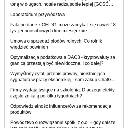
toną w długach, hotele radzą sobie lepiej [GOŚĆ
INFOR.PL]
Laboratorium przywództwa
Fatalne dane z CEIDG: może zamykać się nawet 18
tys. jednoosobowych firm miesięcznie
Umowa o sprzedaż płodów rolnych. Co rolnik
wiedzieć powinien
Optymalizacja podatkowa a DAC8 - kryptowaluty za
granicą przestają być niewidoczne. I co dalej?
Wymyślony cytat, przepis prawny, nieistniejąca
sygnatura w pracy eksperckiej - sam zakup ChatGPT
to nie wdrożenie AI w firmie
Firmy wydają tysiące na szkolenia. Dlaczego efekty
często znikają po kilku tygodniach?
Odpowiedzialność influencerów za rekomendacje
produktów
Powództwo o rozwiązanie spółki z o.o. – gdy dalsze