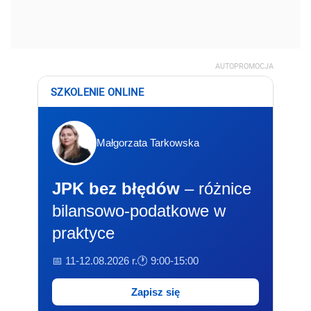
AUTOPROMOCJA
SZKOLENIE ONLINE
Małgorzata Tarkowska
JPK bez błędów
– różnice
bilansowo-podatkowe w
praktyce
📅 11-12.08.2026 r.
🕐 9:00-15:00
Zapisz się