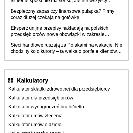
istnienie spółki nie ma sensu, ale nie wszyscy
wspólnicy są tego zdania
Bezpieczny zapas czy finansowa pułapka? Firmy
coraz dłużej czekają na gotówkę
Ekspert: unijne przepisy nakładają na polskich
przedsiębiorców nowe obowiązki w zakresie
opakowań
Sieci handlowe ruszają za Polakami na wakacje. Nie
chodzi tylko o kurorty – ta walka o portfele klientów
dzieje się także tam, gdzie wielu spędzi urlop po
cichu
Kalkulatory
Kalkulator składki zdrowotnej dla przedsiębiorcy
Kalkulator dla przedsiębiorców
Kalkulator wynagrodzeń brutto/netto
Kalkulator umów zlecenia
Kalkulator umów o dzieło