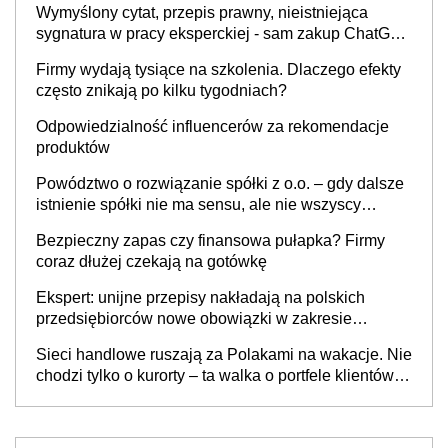
Wymyślony cytat, przepis prawny, nieistniejąca
sygnatura w pracy eksperckiej - sam zakup ChatGPT
to nie wdrożenie AI w firmie
Firmy wydają tysiące na szkolenia. Dlaczego efekty
często znikają po kilku tygodniach?
Odpowiedzialność influencerów za rekomendacje
produktów
Powództwo o rozwiązanie spółki z o.o. – gdy dalsze
istnienie spółki nie ma sensu, ale nie wszyscy
wspólnicy są tego zdania
Bezpieczny zapas czy finansowa pułapka? Firmy
coraz dłużej czekają na gotówkę
Ekspert: unijne przepisy nakładają na polskich
przedsiębiorców nowe obowiązki w zakresie
opakowań
Sieci handlowe ruszają za Polakami na wakacje. Nie
chodzi tylko o kurorty – ta walka o portfele klientów
dzieje się także tam, gdzie wielu spędzi urlop po
cichu