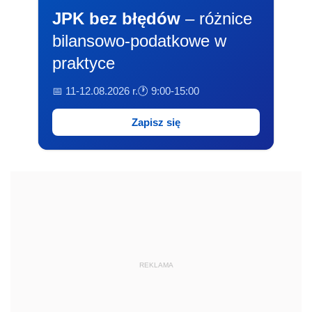
JPK bez błędów
– różnice
bilansowo-podatkowe w
praktyce
📅 11-12.08.2026 r.
🕐 9:00-15:00
Zapisz się
REKLAMA