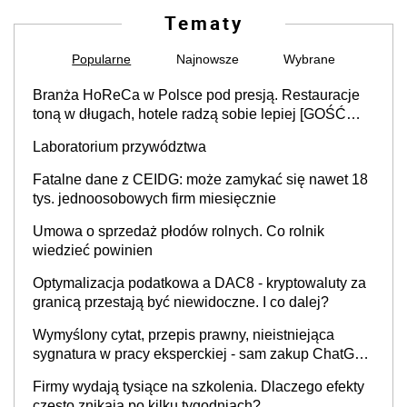
Tematy
Popularne
Najnowsze
Wybrane
Branża HoReCa w Polsce pod presją. Restauracje
toną w długach, hotele radzą sobie lepiej [GOŚĆ
INFOR.PL]
Laboratorium przywództwa
Fatalne dane z CEIDG: może zamykać się nawet 18
tys. jednoosobowych firm miesięcznie
Umowa o sprzedaż płodów rolnych. Co rolnik
wiedzieć powinien
Optymalizacja podatkowa a DAC8 - kryptowaluty za
granicą przestają być niewidoczne. I co dalej?
Wymyślony cytat, przepis prawny, nieistniejąca
sygnatura w pracy eksperckiej - sam zakup ChatGPT
to nie wdrożenie AI w firmie
Firmy wydają tysiące na szkolenia. Dlaczego efekty
często znikają po kilku tygodniach?