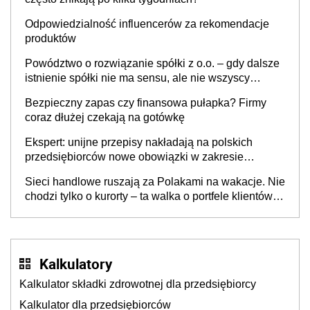
Odpowiedzialność influencerów za rekomendacje
produktów
Powództwo o rozwiązanie spółki z o.o. – gdy dalsze
istnienie spółki nie ma sensu, ale nie wszyscy
wspólnicy są tego zdania
Bezpieczny zapas czy finansowa pułapka? Firmy
coraz dłużej czekają na gotówkę
Ekspert: unijne przepisy nakładają na polskich
przedsiębiorców nowe obowiązki w zakresie
opakowań
Sieci handlowe ruszają za Polakami na wakacje. Nie
chodzi tylko o kurorty – ta walka o portfele klientów
dzieje się także tam, gdzie wielu spędzi urlop po
cichu
Kalkulatory
Kalkulator składki zdrowotnej dla przedsiębiorcy
Kalkulator dla przedsiębiorców