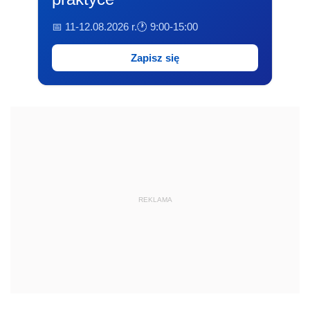
📅 11-12.08.2026 r.
🕐 9:00-15:00
Zapisz się
REKLAMA