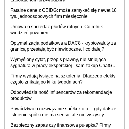
Fatalne dane z CEIDG: może zamykać się nawet 18
tys. jednoosobowych firm miesięcznie
Umowa o sprzedaż płodów rolnych. Co rolnik
wiedzieć powinien
Optymalizacja podatkowa a DAC8 - kryptowaluty za
granicą przestają być niewidoczne. I co dalej?
Wymyślony cytat, przepis prawny, nieistniejąca
sygnatura w pracy eksperckiej - sam zakup ChatGPT
to nie wdrożenie AI w firmie
Firmy wydają tysiące na szkolenia. Dlaczego efekty
często znikają po kilku tygodniach?
Odpowiedzialność influencerów za rekomendacje
produktów
Powództwo o rozwiązanie spółki z o.o. – gdy dalsze
istnienie spółki nie ma sensu, ale nie wszyscy
wspólnicy są tego zdania
Bezpieczny zapas czy finansowa pułapka? Firmy