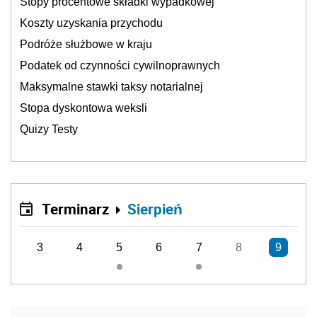
Stopy procentowe składki wypadkowej
Koszty uzyskania przychodu
Podróże służbowe w kraju
Podatek od czynności cywilnoprawnych
Maksymalne stawki taksy notarialnej
Stopa dyskontowa weksli
Quizy Testy
Terminarz
Sierpień
3
4
5
6
7
8
9