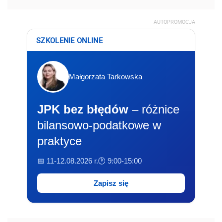
AUTOPROMOCJA
SZKOLENIE ONLINE
Małgorzata Tarkowska
JPK bez błędów
– różnice
bilansowo-podatkowe w
praktyce
📅 11-12.08.2026 r.
🕐 9:00-15:00
Zapisz się