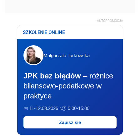
AUTOPROMOCJA
SZKOLENIE ONLINE
Małgorzata Tarkowska
JPK bez błędów
– różnice
bilansowo-podatkowe w
praktyce
📅 11-12.08.2026 r.
🕐 9:00-15:00
Zapisz się