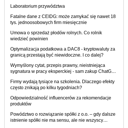
INFOR.PL]
Laboratorium przywództwa
Fatalne dane z CEIDG: może zamykać się nawet 18
tys. jednoosobowych firm miesięcznie
Umowa o sprzedaż płodów rolnych. Co rolnik
wiedzieć powinien
Optymalizacja podatkowa a DAC8 - kryptowaluty za
granicą przestają być niewidoczne. I co dalej?
Wymyślony cytat, przepis prawny, nieistniejąca
sygnatura w pracy eksperckiej - sam zakup ChatGPT
to nie wdrożenie AI w firmie
Firmy wydają tysiące na szkolenia. Dlaczego efekty
często znikają po kilku tygodniach?
Odpowiedzialność influencerów za rekomendacje
produktów
Powództwo o rozwiązanie spółki z o.o. – gdy dalsze
istnienie spółki nie ma sensu, ale nie wszyscy
wspólnicy są tego zdania