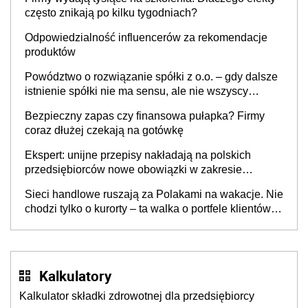
często znikają po kilku tygodniach?
Odpowiedzialność influencerów za rekomendacje
produktów
Powództwo o rozwiązanie spółki z o.o. – gdy dalsze
istnienie spółki nie ma sensu, ale nie wszyscy
wspólnicy są tego zdania
Bezpieczny zapas czy finansowa pułapka? Firmy
coraz dłużej czekają na gotówkę
Ekspert: unijne przepisy nakładają na polskich
przedsiębiorców nowe obowiązki w zakresie
opakowań
Sieci handlowe ruszają za Polakami na wakacje. Nie
chodzi tylko o kurorty – ta walka o portfele klientów
dzieje się także tam, gdzie wielu spędzi urlop po
cichu
Kalkulatory
Kalkulator składki zdrowotnej dla przedsiębiorcy