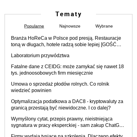
Tematy
Popularne
Najnowsze
Wybrane
Branża HoReCa w Polsce pod presją. Restauracje
toną w długach, hotele radzą sobie lepiej [GOŚĆ
INFOR.PL]
Laboratorium przywództwa
Fatalne dane z CEIDG: może zamykać się nawet 18
tys. jednoosobowych firm miesięcznie
Umowa o sprzedaż płodów rolnych. Co rolnik
wiedzieć powinien
Optymalizacja podatkowa a DAC8 - kryptowaluty za
granicą przestają być niewidoczne. I co dalej?
Wymyślony cytat, przepis prawny, nieistniejąca
sygnatura w pracy eksperckiej - sam zakup ChatGPT
to nie wdrożenie AI w firmie
Firmy wydają tysiące na szkolenia. Dlaczego efekty